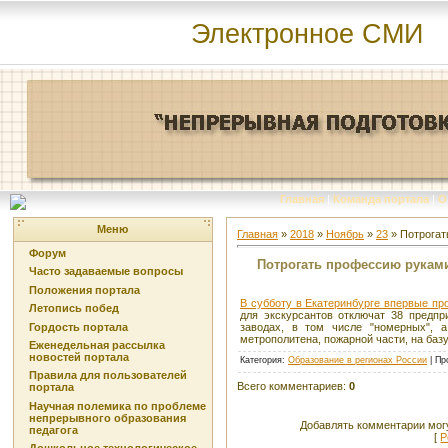
Электронное СМИ
Главная
|
Команда портала
|
О
Меню
Главная
»
2018
»
Ноябрь
»
23
» Потрогат
Форум
Потрогать профессию рукам
Часто задаваемые вопросы
Положения портала
В субботу в Екатеринбурге впервые про
Летопись побед
для экскурсантов отключат 38 предпр
Гордость портала
заводах, в том числе "номерных", 
метрополитена, пожарной части, на баз
Еженедельная рассылка
новостей портала
Категория
:
Образование в регионах России
|
Пр
Правила для пользователей
Всего комментариев
:
0
портала
Научная полемика по проблеме
непрерывного образования
Добавлять комментарии могу
педагога
[
Р