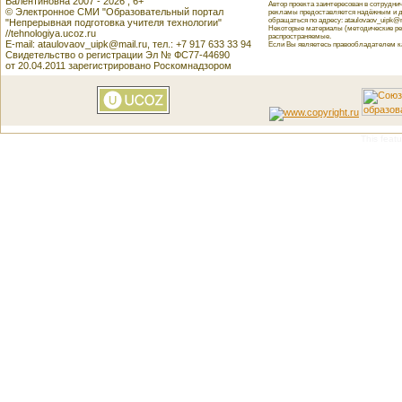
Валентиновна 2007 - 2026 , 6+
Автор проекта заинтересован в сотрудн
© Электронное СМИ "Образовательный портал
рекламы предоставляется надёжным и д
обращаться по адресу: ataulovaov_uipk@m
"Непрерывная подготовка учителя технологии"
Некоторые материалы (методические реко
//tehnologiya.ucoz.ru
распространяемые.
E-mail: ataulovaov_uipk@mail.ru, тел.: +7 917 633 33 94
Если Вы являетесь правообладателем как
Свидетельство о регистрации Эл № ФС77-44690
от 20.04.2011 зарегистрировано Роскомнадзором
This featu