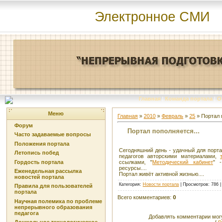
Электронное СМИ
Главная
|
Команда портала
|
О
Меню
Главная
»
2010
»
Февраль
»
25
» Портал 
Форум
Портал пополняется...
Часто задаваемые вопросы
Положения портала
Сегодняшний день - удачный для портал
Летопись побед
педагогов авторскими материалами,
Гордость портала
ссылками, "
Методический кабинет
" 
ресурсы....
Еженедельная рассылка
Портал живёт активной жизнью....
новостей портала
Категория
:
Новости портала
|
Просмотров
: 786 
Правила для пользователей
портала
Всего комментариев
:
0
Научная полемика по проблеме
непрерывного образования
педагога
Добавлять комментарии могу