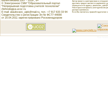
Валентиновна 2007 - 2026 , 6+
Автор проекта заинтересован в сотрудн
© Электронное СМИ "Образовательный портал
рекламы предоставляется надёжным и д
обращаться по адресу: ataulovaov_uipk@m
"Непрерывная подготовка учителя технологии"
Некоторые материалы (методические реко
//tehnologiya.ucoz.ru
распространяемые.
E-mail: ataulovaov_uipk@mail.ru, тел.: +7 917 633 33 94
Если Вы являетесь правообладателем как
Свидетельство о регистрации Эл № ФС77-44690
от 20.04.2011 зарегистрировано Роскомнадзором
This featu