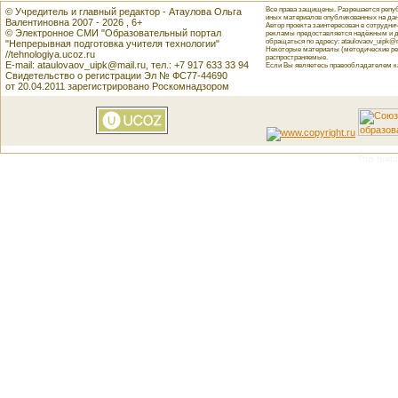
Все права защищены. Разрешается репуб
© Учредитель и главный редактор - Атаулова Ольга
иных материалов опубликованных на данн
Валентиновна 2007 - 2026 , 6+
Автор проекта заинтересован в сотрудн
© Электронное СМИ "Образовательный портал
рекламы предоставляется надёжным и д
обращаться по адресу: ataulovaov_uipk@m
"Непрерывная подготовка учителя технологии"
Некоторые материалы (методические реко
//tehnologiya.ucoz.ru
распространяемые.
E-mail: ataulovaov_uipk@mail.ru, тел.: +7 917 633 33 94
Если Вы являетесь правообладателем как
Свидетельство о регистрации Эл № ФС77-44690
от 20.04.2011 зарегистрировано Роскомнадзором
This featu