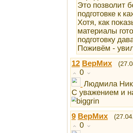
Это позволит б
подготовке к ка
Хотя, как пока
материалы гото
подготовку дава
Поживём - уви
12
ВерМих
(27.
0
Людмила Нико
С уважением и 
9
ВерМих
(27.04
0