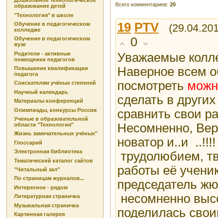
Дошкольное технологическое
Всего комментариев
:
20
образование детей
"Технология" в школе
19
PTV
Обучение в педагогическом
(29.04.20
колледже
0
Обучение в педагогическом
вузе
Уважаемые колле
Родители - активные
помощники педагогов
Наверное всем о
Повышение квалификации
педагога
посмотреть
можн
Соискателям учёных степеней
Научный календарь
сделать в других 
Материалы конференций
Олимпиады, конкурсы России
сравнить свои р
Ученые в образовательной
Несомненно, Вер
области "Технология"
Жизнь замечательных учёных"
новатор и..и ..!
Глоссарий
Электронная библиотека
трудолюбием, тво
Тематический каталог сайтов
работы её учени
"Читальный зал"
По страницам журналов...
председатель жю
Интересное - рядом
несомненно высо
Литературная страничка
Музыкальная страничка
поделилась свои
Картинная галерея