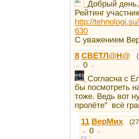
Добрый день,
Рейтинг участни
http://tehnologi.s
630
С уважением Ве
8
СВEТЛ@Н@
0
Согласна с Е
бы посмотреть н
тоже. Ведь вот н
пролёте" всё гр
11
ВерМих
(27
0