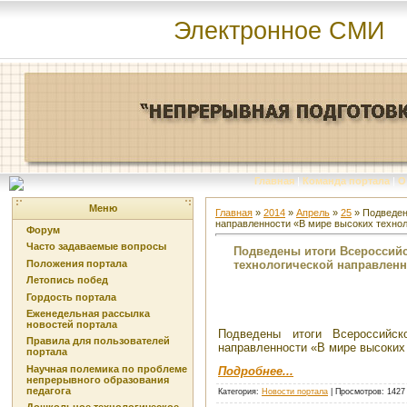
Электронное СМИ
Главная
|
Команда портала
|
О
Меню
Главная
»
2014
»
Апрель
»
25
» Подведен
направленности «В мире высоких техно
Форум
Часто задаваемые вопросы
Подведены итоги Всероссийс
технологической направленн
Положения портала
Летопись побед
Гордость портала
Еженедельная рассылка
новостей портала
Подведены итоги Всероссийск
Правила для пользователей
направленности «В мире высоких
портала
Научная полемика по проблеме
Подробнее...
непрерывного образования
педагога
Категория
:
Новости портала
|
Просмотров
: 1427