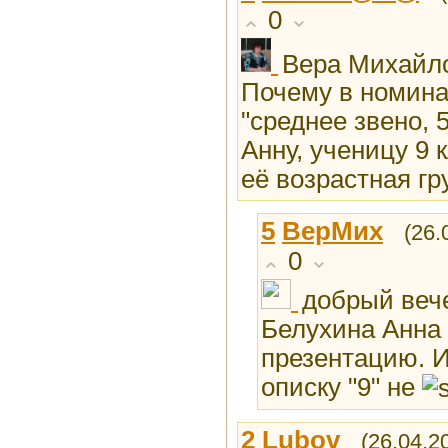
0
Вера Михайло
Почему в номин
"среднее звено, 
Анну, ученицу 9 
её возрастная гр
5
ВерМих
(26.
0
добрый веч
Белухина Анна 
презентацию. И
описку "9" не
2
Lubоv
(26.04.2