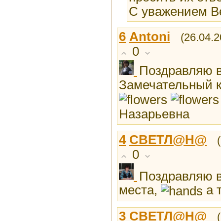
С уважением В
6
Antoni
(26.04.2
0
Поздравляю в
Замечательный к
Назарьевна
4
СВEТЛ@Н@
0
Поздравляю в
места,
а 
3
СВEТЛ@Н@