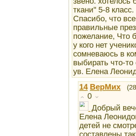
звено. хотелось
ткани" 5-8 класс
Спасибо, что все
правильные през
пожелание, Что 
у кого нет учени
сомневаюсь в ко
выбирать что-то 
ув. Елена Леони
14
ВерМих
(2
0
Добрый веч
Елена Леонидо
детей не смотр
составлены так