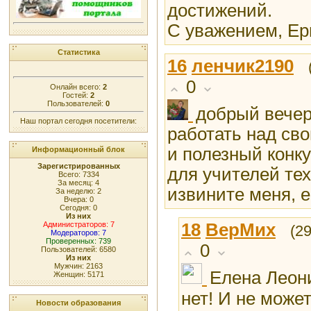
достижений.
С уважением, Ер
Статистика
16
ленчик2190
0
Онлайн всего:
2
Гостей:
2
Пользователей:
0
добрый вечер
Наш портал сегодня посетители:
работать над св
и полезный конк
Информационный блок
Зарегистрированных
для учителей те
Всего: 7334
За месяц: 4
извините меня, е
За неделю: 2
Вчера: 0
Сегодня: 0
Из них
18
ВерМих
Администраторов: 7
(2
Модераторов: 7
Проверенных: 739
0
Пользователей: 6580
Из них
Мужчин: 2163
Елена Леон
Женщин: 5171
нет! И не может
Новости образования