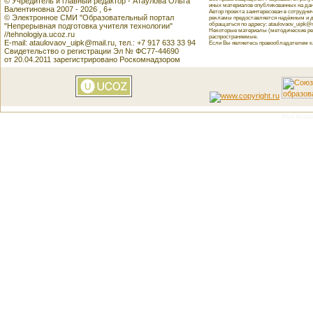
© Учредитель и главный редактор - Атаулова Ольга
иных материалов опубликованных на данн
Валентиновна 2007 - 2026 , 6+
Автор проекта заинтересован в сотрудн
© Электронное СМИ "Образовательный портал
рекламы предоставляется надёжным и д
обращаться по адресу: ataulovaov_uipk@m
"Непрерывная подготовка учителя технологии"
Некоторые материалы (методические реко
//tehnologiya.ucoz.ru
распространяемые.
E-mail: ataulovaov_uipk@mail.ru, тел.: +7 917 633 33 94
Если Вы являетесь правообладателем как
Свидетельство о регистрации Эл № ФС77-44690
от 20.04.2011 зарегистрировано Роскомнадзором
This featu