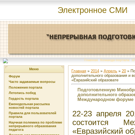
Электронное СМИ
Главная
|
Команда портала
|
О
Меню
Главная
»
2014
»
Апрель
»
20
» По
дополнительного образования и 
Форум
«Евразийский образовате
Часто задаваемые вопросы
Положения портала
Подготовленную Минобр
Летопись побед
дополнительного образов
Гордость портала
Международном форуме «
Еженедельная рассылка
новостей портала
22-23 апреля 20
Правила для пользователей
портала
состоится Ме
Научная полемика по проблеме
непрерывного образования
«Евразийский об
педагога