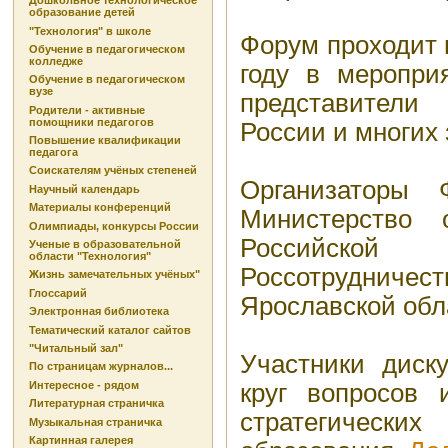
Дошкольное технологическое
образование детей
"Технология" в школе
Форум проходит в
Обучение в педагогическом
колледже
году в меропри
Обучение в педагогическом
вузе
представител
Родители - активные
помощники педагогов
России и многих 
Повышение квалификации
педагога
Соискателям учёных степеней
Организаторы
Научный календарь
Материалы конференций
Министерство 
Олимпиады, конкурсы России
Российск
Ученые в образовательной
области "Технология"
Россотрудниче
Жизнь замечательных учёных"
Глоссарий
Ярославской обл
Электронная библиотека
Тематический каталог сайтов
"Читальный зал"
Участники диск
По страницам журналов...
круг вопросов 
Интересное - рядом
Литературная страничка
стратегических
Музыкальная страничка
Картинная галерея