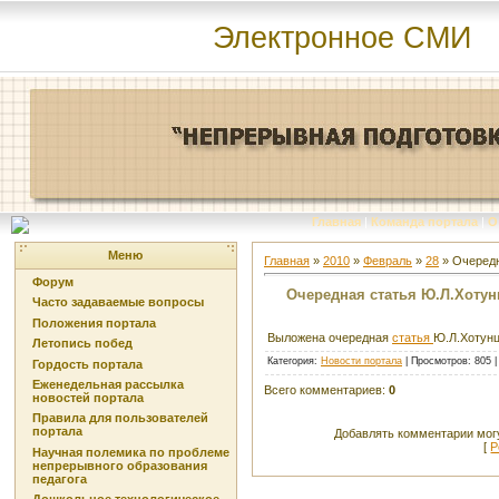
Электронное СМИ
Главная
|
Команда портала
|
О
Меню
Главная
»
2010
»
Февраль
»
28
» Очередн
Форум
Очередная статья Ю.Л.Хотун
Часто задаваемые вопросы
Положения портала
Выложена очередная
статья
Ю.Л.Хотун
Летопись побед
Категория
:
Новости портала
|
Просмотров
: 805 
Гордость портала
Еженедельная рассылка
Всего комментариев
:
0
новостей портала
Правила для пользователей
портала
Добавлять комментарии могу
[
Р
Научная полемика по проблеме
непрерывного образования
педагога