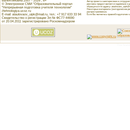
Валентиновна 2007 - 2026 , 6+
Автор проекта заинтересован в сотрудн
© Электронное СМИ "Образовательный портал
рекламы предоставляется надёжным и д
обращаться по адресу: ataulovaov_uipk@m
"Непрерывная подготовка учителя технологии"
Некоторые материалы (методические реко
//tehnologiya.ucoz.ru
распространяемые.
E-mail: ataulovaov_uipk@mail.ru, тел.: +7 917 633 33 94
Если Вы являетесь правообладателем как
Свидетельство о регистрации Эл № ФС77-44690
от 20.04.2011 зарегистрировано Роскомнадзором
This featu