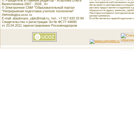
© Учредитель и главный редактор - Атаулова Ольга
иных материалов опубликованных на данн
Валентиновна 2007 - 2026 , 6+
Автор проекта заинтересован в сотрудн
© Электронное СМИ "Образовательный портал
рекламы предоставляется надёжным и д
обращаться по адресу: ataulovaov_uipk@m
"Непрерывная подготовка учителя технологии"
Некоторые материалы (методические реко
//tehnologiya.ucoz.ru
распространяемые.
E-mail: ataulovaov_uipk@mail.ru, тел.: +7 917 633 33 94
Если Вы являетесь правообладателем как
Свидетельство о регистрации Эл № ФС77-44690
от 20.04.2011 зарегистрировано Роскомнадзором
This featu