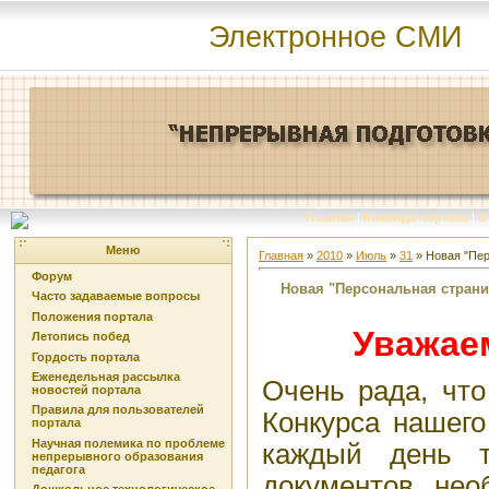
Электронное СМИ
Главная
|
Команда портала
|
О
Меню
Главная
»
2010
»
Июль
»
31
» Новая "Пер
Форум
Новая "Персональная страни
Часто задаваемые вопросы
Положения портала
Уважае
Летопись побед
Гордость портала
Еженедельная рассылка
Очень рада, что
новостей портала
Правила для пользователей
Конкурса нашего
портала
Научная полемика по проблеме
каждый день т
непрерывного образования
педагога
документов, нео