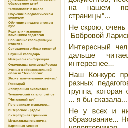
Дошкольное технологическое
образование детей
на нашем пор
"Технология" в школе
страницы"...
Обучение в педагогическом
колледже
Обучение в педагогическом
Не скрою, очень
вузе
Родители - активные
Бобровой Ларисы
помощники педагогов
Повышение квалификации
педагога
Интересный чело
Соискателям учёных степеней
дальше читае
Научный календарь
Материалы конференций
интереснее...
Олимпиады, конкурсы России
Ученые в образовательной
Наш Конкурс пр
области "Технология"
Жизнь замечательных учёных"
разных педагог
Глоссарий
Электронная библиотека
группа, которая
Тематический каталог сайтов
... я бы сказала..
"Читальный зал"
По страницам журналов...
Не у всех и ни
Интересное - рядом
Литературная страничка
образование... Н
Музыкальная страничка
неповторимая
Картинная галерея