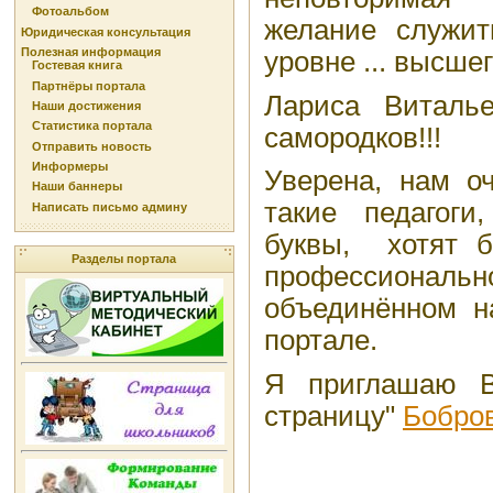
Фотоальбом
желание служить 
Юридическая консультация
Полезная информация
уровне ... высшег
Гостевая книга
Партнёры портала
Лариса Виталь
Наши достижения
Статистика портала
самородков!!!
Отправить новость
Информеры
Уверена, нам о
Наши баннеры
такие педагоги
Написать письмо админу
буквы, хотят 
Разделы портала
профессиона
объединённом н
портале.
Я приглашаю В
страницу"
Бобров