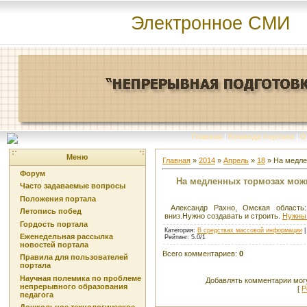
Электронное СМИ
Главная
|
Команда портала
|
О
Меню
Главная
»
2014
»
Апрель
»
18
» На медле
Форум
На медленных тормозах можн
Часто задаваемые вопросы
Положения портала
Александр Рахно, Омская область:
Летопись побед
вниз.Нужно создавать и строить.
Нужны 
Гордость портала
Категория
:
В средствах массовой информации
Еженедельная рассылка
Рейтинг
:
5.0
/
1
новостей портала
Всего комментариев
:
0
Правила для пользователей
портала
Научная полемика по проблеме
Добавлять комментарии могу
непрерывного образования
[
Р
педагога