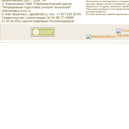
Валентиновна 2007 - 2026 , 6+
Автор проекта заинтересован в сотрудн
© Электронное СМИ "Образовательный портал
рекламы предоставляется надёжным и д
обращаться по адресу: ataulovaov_uipk@m
"Непрерывная подготовка учителя технологии"
Некоторые материалы (методические реко
//tehnologiya.ucoz.ru
распространяемые.
E-mail: ataulovaov_uipk@mail.ru, тел.: +7 917 633 33 94
Если Вы являетесь правообладателем как
Свидетельство о регистрации Эл № ФС77-44690
от 20.04.2011 зарегистрировано Роскомнадзором
This featu