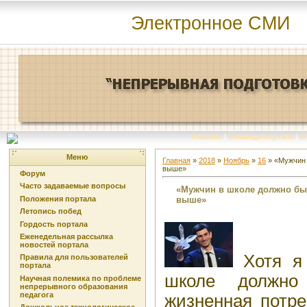
Электронное СМИ
Главная
|
Команда портала
|
О
Меню
Главная
»
2018
»
Ноябрь
»
16
» «Мужчин 
выше»
Форум
Часто задаваемые вопросы
«Мужчин в школе должно быт
выше»
Положения портала
Летопись побед
Гордость портала
Еженедельная рассылка
новостей портала
Хотя я 
Правила для пользователей
портала
школе должно
Научная полемика по проблеме
непрерывного образования
педагога
жизненная потре