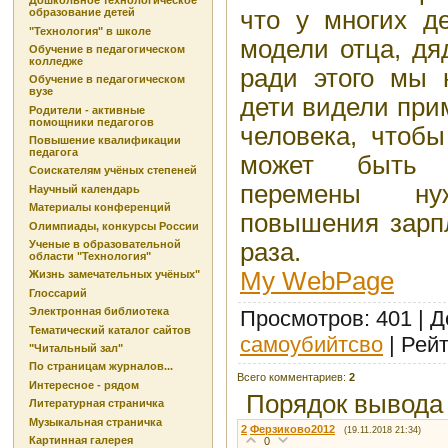
Дошкольное технологическое
что у многих д
образование детей
"Технология" в школе
модели отца, дя
Обучение в педагогическом
колледже
ради этого мы 
Обучение в педагогическом
вузе
дети видели при
Родители - активные
помощники педагогов
человека, чтобы
Повышение квалификации
педагога
может быть у
Соискателям учёных степеней
перемены ну
Научный календарь
Материалы конференций
повышения зарпл
Олимпиады, конкурсы России
раза.
Ученые в образовательной
области "Технология"
My WebPage
Жизнь замечательных учёных"
Глоссарий
Электронная библиотека
Просмотров
: 401 |
Д
Тематический каталог сайтов
самоубийтсво
|
Рейт
"Читальный зал"
По страницам журналов...
Всего комментариев
:
2
Интересное - рядом
Порядок вывода
Литературная страничка
Музыкальная страничка
2
Ферзиково2012
(19.11.2018 21:34)
Картинная галерея
0