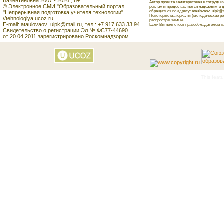
Валентиновна 2007 - 2026 , 6+
Автор проекта заинтересован в сотрудн
© Электронное СМИ "Образовательный портал
рекламы предоставляется надёжным и д
обращаться по адресу: ataulovaov_uipk@m
"Непрерывная подготовка учителя технологии"
Некоторые материалы (методические реко
//tehnologiya.ucoz.ru
распространяемые.
E-mail: ataulovaov_uipk@mail.ru, тел.: +7 917 633 33 94
Если Вы являетесь правообладателем как
Свидетельство о регистрации Эл № ФС77-44690
от 20.04.2011 зарегистрировано Роскомнадзором
This featu