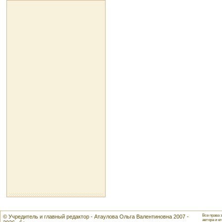
Все права 
© Учредитель и главный редактор - Атаулова Ольга Валентиновна 2007 -
автора и ег