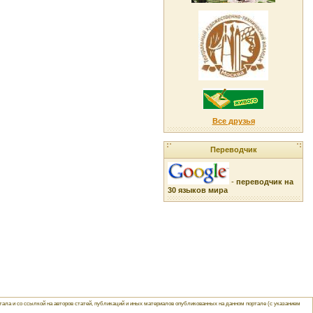
Все друзья
Переводчик
-
переводчик на
30 языков мира
ла и со ссылкой на авторов статей, публикаций и иных материалов опубликованных на данном портале (с указанием