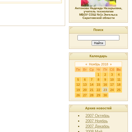
Антонова Надежда Назарьевна,
учитель технологии
МБОУ СОШ №1г.Энгельса
Саратовской области
Поиск
Календарь
«
Ноябрь 2018
»
Пн
Вт
Ср
Чт
Пт
Сб
Вс
1
2
3
4
5
6
7
8
9
10
11
12
13
14
15
16
17
18
19
20
21
22
23
24
25
26
27
28
29
30
Архив новостей
2007 Октябрь
2007 Ноябрь
2007 Декабрь
2008 Май