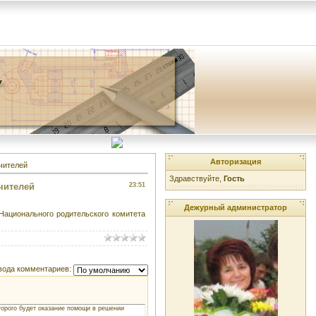
Авторизация
чителей
Здравствуйте,
Гость
чителей
23:51
Дежурный администратор
ационального родительского комитета
вода комментариев:
торого будет оказание помощи в решении