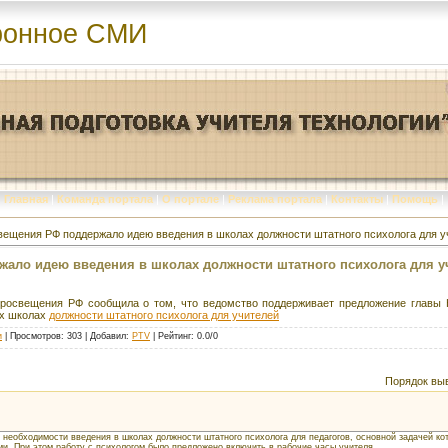
ронное СМИ
Главная
|
Команда портала
|
О портале
|
Реклама портала
|
Контакты
|
Помощь
|
ещения РФ поддержало идею введения в школах должности штатного психолога для у
ало идею введения в школах должности штатного психолога для у
росвещения РФ сообщила о том, что ведомство поддерживает предложение главы Н
их школах
должности штатного психолога для учителей
и
|
Просмотров
: 303 |
Добавил
:
PTV
|
Рейтинг
:
0.0
/
0
Порядок вы
 необходимости введения в школах должности штатного психолога для педагогов, основной задачей ко
и. При этом работу с психологом было предложено включить в рабочие часы учителя