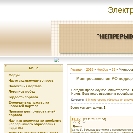
Элект
Меню
Главная
»
2018
»
Ноябрь
»
23
» Минпросв
Форум
Минпросвещения РФ поддерж
Часто задаваемые вопросы
Положения портала
Сегодня пресс-служба Министерства П
Летопись побед
Ирины Волынец о введении в российск
Гордость портала
Категория
:
В Министерстве образовании и наук
Еженедельная рассылка
новостей портала
Всего комментариев
:
1
Правила для пользователей
портала
1
PTV
(23.11.2018 23:54)
Научная полемика по проблеме
0
непрерывного образования
Цитата
педагога
ранее И. Волынец выступила с предложением о
возникающих проблем в отношениях с ученикам