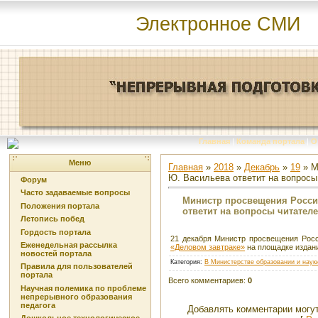
Электронное СМИ
Главная
|
Команда портала
|
О
Меню
Главная
»
2018
»
Декабрь
»
19
» М
Ю. Васильева ответит на вопросы
Форум
Часто задаваемые вопросы
Министр просвещения Росси
Положения портала
ответит на вопросы читател
Летопись побед
Гордость портала
21 декабря Министр просвещения Рос
Еженедельная рассылка
«Деловом завтраке»
на площадке издани
новостей портала
Категория
:
В Министерстве образовании и наук
Правила для пользователей
портала
Всего комментариев
:
0
Научная полемика по проблеме
непрерывного образования
педагога
Добавлять комментарии могут