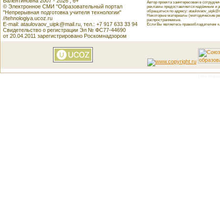
Валентиновна 2007 - 2026 , 6+
Автор проекта заинтересован в сотрудн
© Электронное СМИ "Образовательный портал
рекламы предоставляется надёжным и д
обращаться по адресу: ataulovaov_uipk@m
"Непрерывная подготовка учителя технологии"
Некоторые материалы (методические реко
//tehnologiya.ucoz.ru
распространяемые.
E-mail: ataulovaov_uipk@mail.ru, тел.: +7 917 633 33 94
Если Вы являетесь правообладателем как
Свидетельство о регистрации Эл № ФС77-44690
от 20.04.2011 зарегистрировано Роскомнадзором
This featu