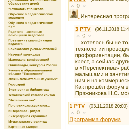
Дошкольное технологическое
образование детей
0
"Технология" в школе
Обучение в педагогическом
Интересная прог
колледже
Обучение в педагогическом
вузе
3
PTV
(06.11.2018 11:4
Родители - активные
0
помощники педагогов
Повышение квалификации
... хотелось бы не т
педагога
технологии проводи
Соискателям учёных степеней
профориентации, бы
Научный календарь
Материалы конференций
крест, а сейчас друг
Олимпиады, конкурсы России
в «Перспектива» раб
Ученые в образовательной
малышами и занятия
области "Технология"
Жизнь замечательных учёных"
ним и на коммерчес
Глоссарий
Как прошёл форум в 
Электронная библиотека
Пряжникова Н.С. мо
Тематический каталог сайтов
"Читальный зал"
1
PTV
(03.11.2018 20:00)
По страницам журналов...
0
Интересное - рядом
Литературная страничка
Программа форума
Музыкальная страничка
Картинная галерея