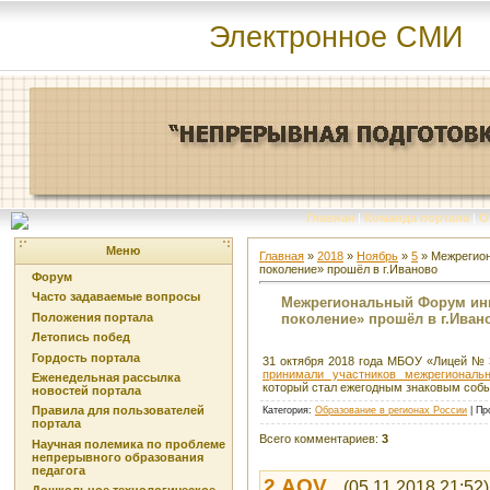
Электронное СМИ
Главная
|
Команда портала
|
О
Меню
Главная
»
2018
»
Ноябрь
»
5
» Межрегион
поколение» прошёл в г.Иваново
Форум
Часто задаваемые вопросы
Межрегиональный Форум инн
поколение» прошёл в г.Иван
Положения портала
Летопись побед
Гордость портала
31 октября 2018 года МБОУ «Лицей №
принимали участников межрегиональ
Еженедельная рассылка
который стал ежегодным знаковым собы
новостей портала
Правила для пользователей
Категория
:
Образование в регионах России
|
Пр
портала
Всего комментариев
:
3
Научная полемика по проблеме
непрерывного образования
педагога
2
AOV
(05.11.2018 21:52)