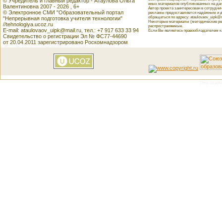
© Учредитель и главный редактор - Атаулова Ольга
иных материалов опубликованных на данн
Валентиновна 2007 - 2026 , 6+
Автор проекта заинтересован в сотрудн
© Электронное СМИ "Образовательный портал
рекламы предоставляется надёжным и д
обращаться по адресу: ataulovaov_uipk@m
"Непрерывная подготовка учителя технологии"
Некоторые материалы (методические реко
//tehnologiya.ucoz.ru
распространяемые.
E-mail: ataulovaov_uipk@mail.ru, тел.: +7 917 633 33 94
Если Вы являетесь правообладателем как
Свидетельство о регистрации Эл № ФС77-44690
от 20.04.2011 зарегистрировано Роскомнадзором
This featu