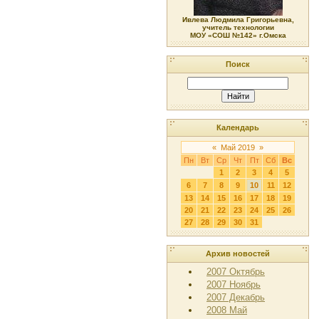
Ивлева Людмила Григорьевна,
учитель технологии
МОУ «СОШ №142» г.Омска
Поиск
Календарь
«
Май 2019
»
Пн
Вт
Ср
Чт
Пт
Сб
Вс
1
2
3
4
5
6
7
8
9
10
11
12
13
14
15
16
17
18
19
20
21
22
23
24
25
26
27
28
29
30
31
Архив новостей
2007 Октябрь
2007 Ноябрь
2007 Декабрь
2008 Май