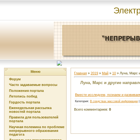
Элект
Меню
Главная
»
2019
»
Май
»
10
» Луна, Марс 
Форум
Луна, Марс и другие направ
Часто задаваемые вопросы
Положения портала
Вместе исследуем, познаем и развивае
Летопись побед
Категория
:
В средствах массовой информации
Гордость портала
Еженедельная рассылка
Всего комментариев
:
0
новостей портала
Правила для пользователей
портала
Научная полемика по проблеме
непрерывного образования
педагога