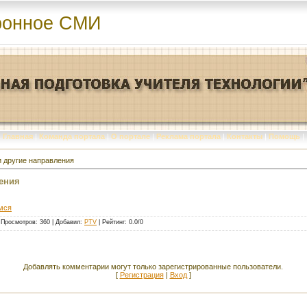
ронное СМИ
Главная
|
Команда портала
|
О портале
|
Реклама портала
|
Контакты
|
Помощь
|
и другие направления
ления
мся
|
Просмотров
: 360 |
Добавил
:
PTV
|
Рейтинг
:
0.0
/
0
Добавлять комментарии могут только зарегистрированные пользователи.
[
Регистрация
|
Вход
]