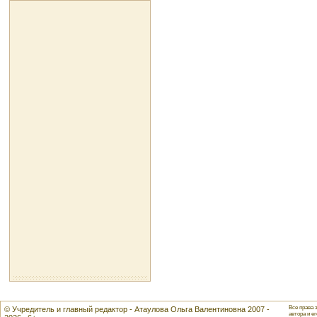
Все права 
© Учредитель и главный редактор - Атаулова Ольга Валентиновна 2007 -
автора и ег