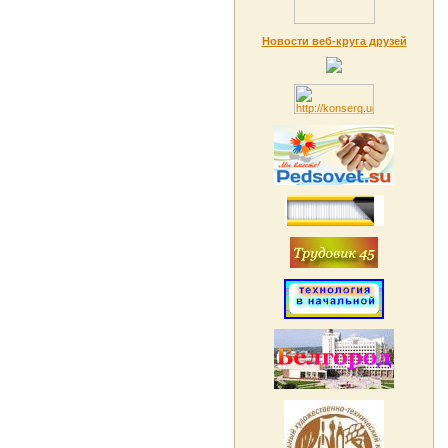
Новости веб-круга друзей