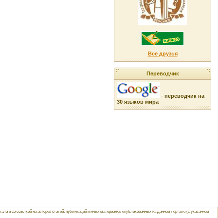
Все друзья
Переводчик
-
переводчик на
30 языков мира
ла и со ссылкой на авторов статей, публикаций и иных материалов опубликованных на данном портале (с указанием