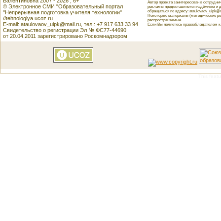
Валентиновна 2007 - 2026 , 6+
Автор проекта заинтересован в сотрудн
© Электронное СМИ "Образовательный портал
рекламы предоставляется надёжным и д
обращаться по адресу: ataulovaov_uipk@m
"Непрерывная подготовка учителя технологии"
Некоторые материалы (методические реко
//tehnologiya.ucoz.ru
распространяемые.
E-mail: ataulovaov_uipk@mail.ru, тел.: +7 917 633 33 94
Если Вы являетесь правообладателем как
Свидетельство о регистрации Эл № ФС77-44690
от 20.04.2011 зарегистрировано Роскомнадзором
This featu