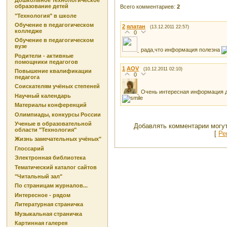
Дошкольное технологическое
образование детей
Всего комментариев
:
2
"Технология" в школе
Обучение в педагогическом
2
ялатан
(13.12.2011 22:57)
колледже
0
Обучение в педагогическом
вузе
рада,что информация полезна
Родители - активные
помощники педагогов
1
AOV
(10.12.2011 02:10)
Повышение квалификации
0
педагога
Соискателям учёных степеней
Очень интересная информация дл
Научный календарь
Материалы конференций
Олимпиады, конкурсы России
Ученые в образовательной
Добавлять комментарии могут
области "Технология"
[
Ре
Жизнь замечательных учёных"
Глоссарий
Электронная библиотека
Тематический каталог сайтов
"Читальный зал"
По страницам журналов...
Интересное - рядом
Литературная страничка
Музыкальная страничка
Картинная галерея