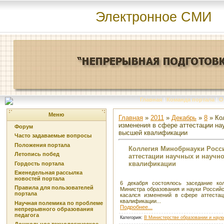
Электронное СМИ
Главная
|
Команда портала
|
О
Меню
Главная
»
2011
»
Декабрь
»
8
» Ко
изменения в сфере аттестации на
Форум
высшей квалификации
Часто задаваемые вопросы
Положения портала
Коллегия Минобрнауки Росс
Летопись побед
аттестации научных и научн
квалификации
Гордость портала
Еженедельная рассылка
новостей портала
6 декабря состоялось заседание ко
Правила для пользователей
Министра образования и науки Российс
портала
касался изменений в сфере аттестац
квалификации...
Научная полемика по проблеме
Подробнее...
непрерывного образования
педагога
Категория
:
В Министерстве образовании и наук