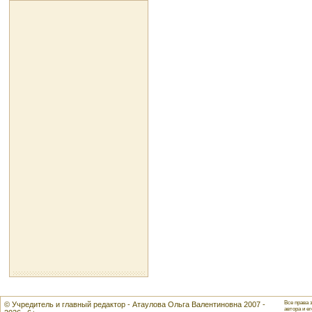
Все права 
© Учредитель и главный редактор - Атаулова Ольга Валентиновна 2007 -
автора и ег