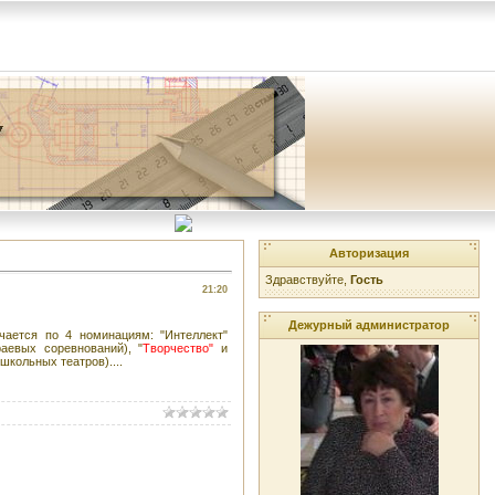
Авторизация
Здравствуйте,
Гость
21:20
Дежурный администратор
учается по 4 номинациям: "Интеллект"
аевых соревнований), "
Творчество"
и
кольных театров)....