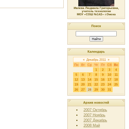
Ивлева Людмила Григорьевна,
учитель технологии
МОУ «СОШ №142» г.Омска
Поиск
Календарь
«
Декабрь 2011
»
Пн
Вт
Ср
Чт
Пт
Сб
Вс
1
2
3
4
5
6
7
8
9
10
11
12
13
14
15
16
17
18
19
20
21
22
23
24
25
26
27
28
29
30
31
Архив новостей
2007 Октябрь
2007 Ноябрь
2007 Декабрь
2008 Май