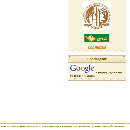
Все друзья
Переводчик
-
переводчик на
30 языков мира
ла и со ссылкой на авторов статей, публикаций и иных материалов опубликованных на данном портале (с указанием