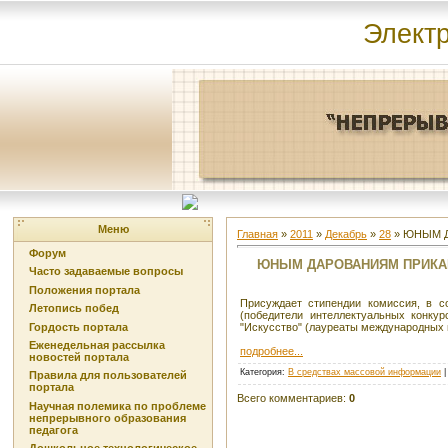
Элект
Меню
Главная
»
2011
»
Декабрь
»
28
» ЮНЫМ 
Форум
ЮНЫМ ДАРОВАНИЯМ ПРИКА
Часто задаваемые вопросы
Положения портала
Присуждает стипендии комиссия, в со
Летопись побед
(победители интеллектуальных конкур
Гордость портала
"Искусство" (лауреаты международных и
Еженедельная рассылка
подробнее...
новостей портала
Категория
:
В средствах массовой информации
Правила для пользователей
портала
Всего комментариев
:
0
Научная полемика по проблеме
непрерывного образования
педагога