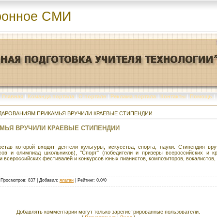
ронное СМИ
Главная
|
Команда портала
|
О портале
|
Реклама портала
|
Контакты
|
Помощь
|
ДАРОВАНИЯМ ПРИКАМЬЯ ВРУЧИЛИ КРАЕВЫЕ СТИПЕНДИИ
МЬЯ ВРУЧИЛИ КРАЕВЫЕ СТИПЕНДИИ
став которой входят деятели культуры, искусства, спорта, науки. Стипендия вр
сов и олимпиад школьников), "Спорт" (победители и призеры всероссийских и кр
 всероссийских фестивалей и конкурсов юных пианистов, композиторов, вокалистов, ш
|
Просмотров
: 837 |
Добавил
:
ялатан
|
Рейтинг
:
0.0
/
0
Добавлять комментарии могут только зарегистрированные пользователи.