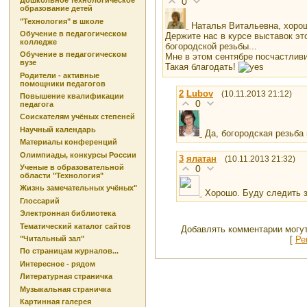
Дошкольное технологическое
0
образование детей
"Технология" в школе
Наталья Витальевна, хоро
Обучение в педагогическом
Держите нас в курсе выставок это
колледже
богородской резьбы...
Обучение в педагогическом
Мне в этом сентябре посчастлив
вузе
Такая благодать!
Родители - активные
помощники педагогов
2
Lubоv
(10.11.2013 21:12)
Повышение квалификации
0
педагога
Соискателям учёных степеней
Научный календарь
Да, богородская резьба 
Материалы конференций
Олимпиады, конкурсы России
3
ялатан
(10.11.2013 21:32)
Ученые в образовательной
0
области "Технология"
Жизнь замечательных учёных"
Хорошо. Буду следить з
Глоссарий
Электронная библиотека
Тематический каталог сайтов
Добавлять комментарии могут
[
Ре
"Читальный зал"
По страницам журналов...
Интересное - рядом
Литературная страничка
Музыкальная страничка
Картинная галерея