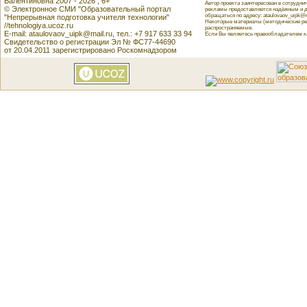
Валентиновна 2007 - 2026 , 6+
Автор проекта заинтересован в сотрудн
© Электронное СМИ "Образовательный портал
рекламы предоставляется надёжным и д
обращаться по адресу: ataulovaov_uipk@m
"Непрерывная подготовка учителя технологии"
Некоторые материалы (методические реко
//tehnologiya.ucoz.ru
распространяемые.
E-mail: ataulovaov_uipk@mail.ru, тел.: +7 917 633 33 94
Если Вы являетесь правообладателем как
Свидетельство о регистрации Эл № ФС77-44690
от 20.04.2011 зарегистрировано Роскомнадзором