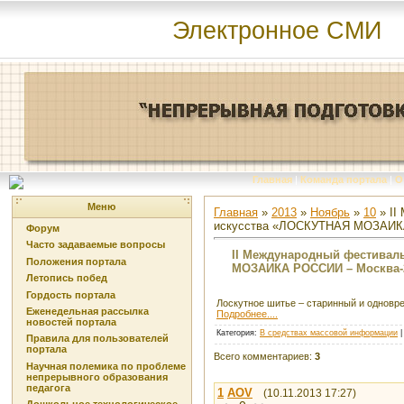
Электронное СМИ
Главная
|
Команда портала
|
О
Меню
Главная
»
2013
»
Ноябрь
»
10
» II
искусства «ЛОСКУТНАЯ МОЗАИК
Форум
Часто задаваемые вопросы
II Международный фестивал
Положения портала
МОЗАИКА РОССИИ – Москва-
Летопись побед
Гордость портала
Лоскутное шитье – старинный и одновр
Еженедельная рассылка
Подробнее....
новостей портала
Категория
:
В средствах массовой информации
Правила для пользователей
портала
Всего комментариев
:
3
Научная полемика по проблеме
непрерывного образования
педагога
1
AOV
(10.11.2013 17:27)