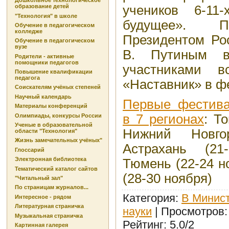
Дошкольное технологическое
учеников 6-11
образование детей
"Технология" в школе
будущее». П
Обучение в педагогическом
колледже
Президентом Ро
Обучение в педагогическом
вузе
В. Путиным в
Родители - активные
помощники педагогов
участниками в
Повышение квалификации
педагога
«Наставник» в фе
Соискателям учёных степеней
Научный календарь
Первые фестива
Материалы конференций
в 7 регионах
: Т
Олимпиады, конкурсы России
Ученые в образовательной
Нижний Новго
области "Технология"
Жизнь замечательных учёных"
Астрахань (21
Глоссарий
Электронная библиотека
Тюмень (22-24 н
Тематический каталог сайтов
(28-30 ноября)
"Читальный зал"
По страницам журналов...
Категория
:
В Минист
Интересное - рядом
Литературная страничка
науки
|
Просмотров
Музыкальная страничка
Рейтинг
:
5.0
/
2
Картинная галерея