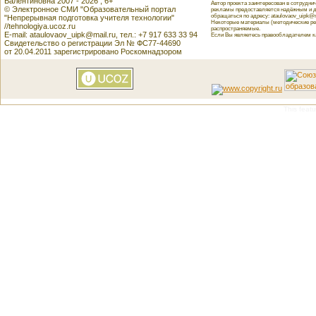
Валентиновна 2007 - 2026 , 6+
Автор проекта заинтересован в сотрудн
© Электронное СМИ "Образовательный портал
рекламы предоставляется надёжным и д
обращаться по адресу: ataulovaov_uipk@m
"Непрерывная подготовка учителя технологии"
Некоторые материалы (методические реко
//tehnologiya.ucoz.ru
распространяемые.
E-mail: ataulovaov_uipk@mail.ru, тел.: +7 917 633 33 94
Если Вы являетесь правообладателем как
Свидетельство о регистрации Эл № ФС77-44690
от 20.04.2011 зарегистрировано Роскомнадзором
This featu