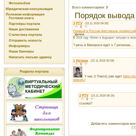
Фотоальбом
Всего комментариев
:
3
Юридическая консультация
Порядок вывода
Полезная информация
Гостевая книга
3
PTV
Партнёры портала
(15.11.2018 09:28)
0
Наши достижения
Первый в России фестиваль профессий
Цитата
Статистика портала
В 2018 году «Билет в будущее» запущен в пило
Отправить новость
? речь в Минпросе идет о 7 регионах...
Информеры
Наши баннеры
Написать письмо админу
1
Наташа
(15.11.2018 00:59)
0
Разделы портала
У нас (г.Томск) уже идет
https://
dobroty/
2
PTV
(15.11.2018 09:24)
0
ссылка?
Добавлять комментарии могу
[
Р