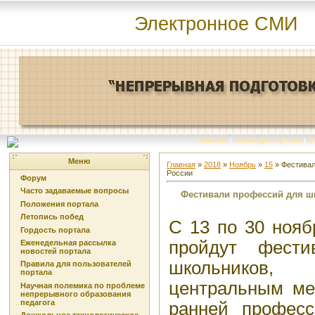
Электронное СМИ
Главная
|
Команда портала
|
О
Меню
Главная
»
2018
»
Ноябрь
»
15
» Фестивал
России
Форум
Часто задаваемые вопросы
Фестивали профессий для шк
Положения портала
Летопись побед
С 13 по 30 нояб
Гордость портала
пройдут фест
Еженедельная рассылка
новостей портала
школьников
Правила для пользователей
портала
центральным ме
Научная полемика по проблеме
непрерывного образования
педагога
ранней професс