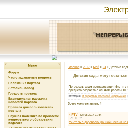
Элект
Меню
Главная
»
2017
»
Май
»
24
» Детские сад
Форум
Детские сады могут остаться
Часто задаваемые вопросы
Положения портала
По результатам исследования Институт
Летопись побед
среднего возраста с опытом работы 10-
Гордость портала
Категория
:
В средствах массовой информации
Еженедельная рассылка
новостей портала
Всего комментариев
:
4
Правила для пользователей
портала
4
PTV
(25.05.2017 01:54)
Научная полемика по проблеме
0
непрерывного образования
Учитель в дореволюционной России не 
педагога