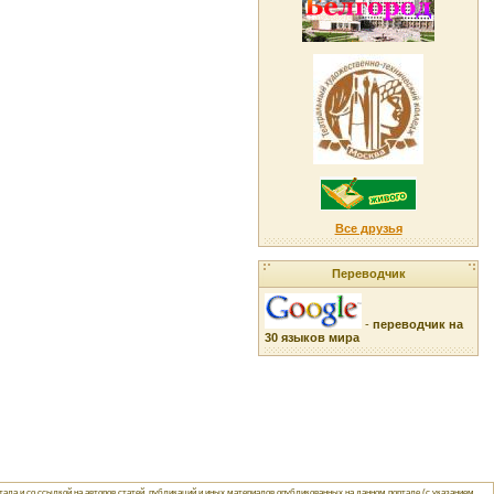
Все друзья
Переводчик
-
переводчик на
30 языков мира
ла и со ссылкой на авторов статей, публикаций и иных материалов опубликованных на данном портале (с указанием