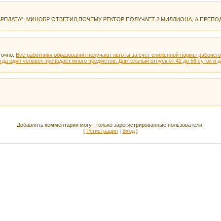
ПЛАТА": МИНОБР ОТВЕТИЛ,ПОЧЕМУ РЕКТОР ПОЛУЧАЕТ 2 МИЛЛИОНА, А ПРЕПОД
точно:
Все работники образования получают льготы за счет сниженной нормы рабочего 
гда один человек преподает много предметов. Длительный отпуск от 42 до 56 суток и 
Добавлять комментарии могут только зарегистрированные пользователи.
[
Регистрация
|
Вход
]