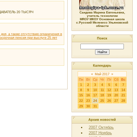
АВАТЕЛЬ 20 ТЫСЯЧ
Саидова Марина Евгеньевна,
учитель технологии
МRОУ МКОУ Основная школа
с.Русский Мелекесс Ульяновской
области
дня, а также отсутствию ограничения в
досрочная пенсия при выслуге 25 лет
Поиск
Календарь
«
Май 2017
»
Пн
Вт
Ср
Чт
Пт
Сб
Вс
1
2
3
4
5
6
7
8
9
10
11
12
13
14
15
16
17
18
19
20
21
22
23
24
25
26
27
28
29
30
31
Архив новостей
2007 Октябрь
2007 Ноябрь