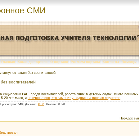
ронное СМИ
Главная
|
Команда портала
|
О портале
|
Реклама портала
|
Контакты
|
Помощь
|
ы могут остаться без воспитателей
 без воспитателей
а социологии РАН, среди воспитателей, работающих в детских садах, много пожилы
15-20 лет мало, и
не очень ясно, кто заменит ушедших на пенсию педагогов
.
|
Просмотров
: 540 |
Добавил
:
PTV
|
Рейтинг
:
0.0
/
0
Порядок вы
бедствовал