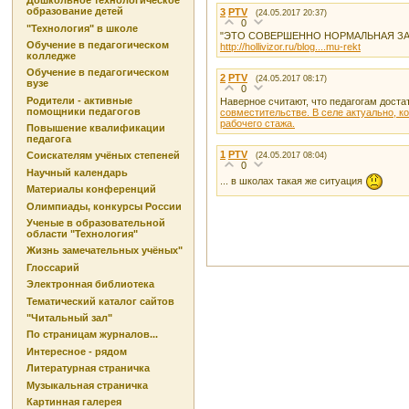
Дошкольное технологическое
образование детей
3
PTV
(24.05.2017 20:37)
0
"Технология" в школе
"ЭТО СОВЕРШЕННО НОРМАЛЬНАЯ ЗАР
Обучение в педагогическом
http://hollivizor.ru/blog....mu-rekt
колледже
Обучение в педагогическом
2
PTV
(24.05.2017 08:17)
вузе
0
Родители - активные
Наверное считают, что педагогам доста
помощники педагогов
совместительстве. В селе актуально, ко
рабочего стажа.
Повышение квалификации
педагога
1
PTV
Соискателям учёных степеней
(24.05.2017 08:04)
0
Научный календарь
... в школах такая же ситуация
Материалы конференций
Олимпиады, конкурсы России
Ученые в образовательной
области "Технология"
Жизнь замечательных учёных"
Глоссарий
Электронная библиотека
Тематический каталог сайтов
"Читальный зал"
По страницам журналов...
Интересное - рядом
Литературная страничка
Музыкальная страничка
Картинная галерея