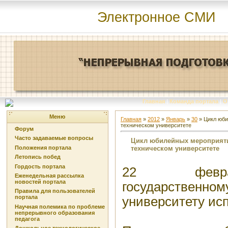
Электронное СМИ
Главная
|
Команда портала
|
О
Меню
Главная
»
2012
»
Январь
»
30
» Цикл юби
техническом университете
Форум
Часто задаваемые вопросы
Цикл юбилейных мероприяти
техническом университете
Положения портала
Летопись побед
Гордость портала
22 февра
Еженедельная рассылка
новостей портала
государствен
Правила для пользователей
портала
университету исп
Научная полемика по проблеме
непрерывного образования
педагога