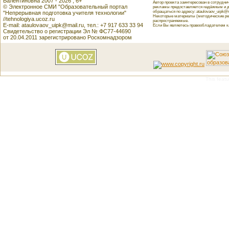
Валентиновна 2007 - 2026 , 6+
Автор проекта заинтересован в сотрудн
© Электронное СМИ "Образовательный портал
рекламы предоставляется надёжным и д
обращаться по адресу: ataulovaov_uipk@m
"Непрерывная подготовка учителя технологии"
Некоторые материалы (методические реко
//tehnologiya.ucoz.ru
распространяемые.
E-mail: ataulovaov_uipk@mail.ru, тел.: +7 917 633 33 94
Если Вы являетесь правообладателем как
Свидетельство о регистрации Эл № ФС77-44690
от 20.04.2011 зарегистрировано Роскомнадзором
This featu