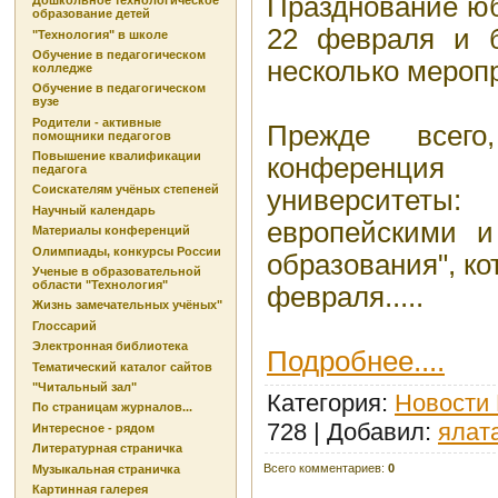
Празднование юб
Дошкольное технологическое
образование детей
22 февраля и б
"Технология" в школе
Обучение в педагогическом
несколько мероп
колледже
Обучение в педагогическом
вузе
Родители - активные
Прежде всего
помощники педагогов
Повышение квалификации
конференци
педагога
Соискателям учёных степеней
университе
Научный календарь
европейскими 
Материалы конференций
Олимпиады, конкурсы России
образования", ко
Ученые в образовательной
области "Технология"
февраля.....
Жизнь замечательных учёных"
Глоссарий
Электронная библиотека
Подробнее....
Тематический каталог сайтов
"Читальный зал"
Категория
:
Новости
По страницам журналов...
728 |
Добавил
:
ялат
Интересное - рядом
Литературная страничка
Всего комментариев
:
0
Музыкальная страничка
Картинная галерея