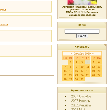
Антонова Надежда Назарьевна,
gn=dbr
учитель технологии
МБОУ СОШ №1г.Энгельса
Саратовской области
ravcova
Поиск
Календарь
«
Декабрь 2020
»
Пн
Вт
Ср
Чт
Пт
Сб
Вс
1
2
3
4
5
6
7
8
9
10
11
12
13
14
15
16
17
18
19
20
21
22
23
24
25
26
27
28
29
30
31
Архив новостей
2007 Октябрь
2007 Ноябрь
2007 Декабрь
2008 Май