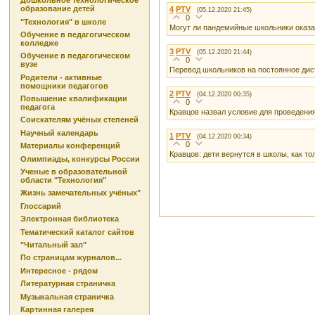
Дошкольное технологическое
образование детей
4
PTV
(05.12.2020 21:45)
0
"Технология" в школе
Могут ли пандемийные школьники оказ
Обучение в педагогическом
колледже
3
PTV
(05.12.2020 21:44)
Обучение в педагогическом
0
вузе
Перевод школьников на постоянное ди
Родители - активные
помощники педагогов
2
PTV
(04.12.2020 00:35)
Повышение квалификации
0
педагога
Кравцов назвал условие для проведени
Соискателям учёных степеней
Научный календарь
1
PTV
(04.12.2020 00:34)
0
Материалы конференций
Кравцов: дети вернутся в школы, как т
Олимпиады, конкурсы России
Ученые в образовательной
области "Технология"
Жизнь замечательных учёных"
Глоссарий
Электронная библиотека
Тематический каталог сайтов
"Читальный зал"
По страницам журналов...
Интересное - рядом
Литературная страничка
Музыкальная страничка
Картинная галерея