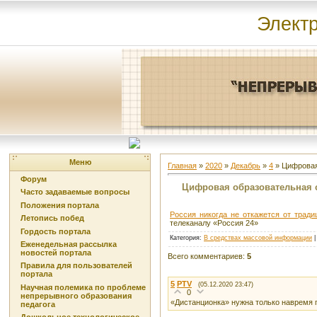
Элект
Меню
Главная
»
2020
»
Декабрь
»
4
» Цифровая
Форум
Цифровая образовательная с
Часто задаваемые вопросы
Положения портала
Россия никогда не откажется от трад
Летопись побед
телеканалу «Россия 24»
Гордость портала
Категория
:
В средствах массовой информации
Еженедельная рассылка
новостей портала
Всего комментариев
:
5
Правила для пользователей
портала
5
PTV
(05.12.2020 23:47)
Научная полемика по проблеме
0
непрерывного образования
«Дистанционка» нужна только наврем
педагога