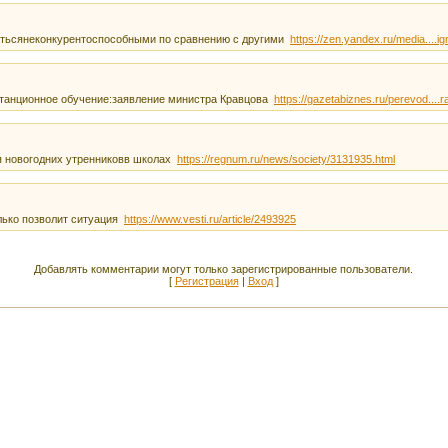
атьсянеконкурентоспособными по сравнению с другими
https://zen.yandex.ru/media....i
станционное обучение:заявление министра Кравцова
https://gazetabiznes.ru/perevod....
я новогодних утренниковв школах
https://regnum.ru/news/society/3131935.html
олько позволит ситуация
https://www.vesti.ru/article/2493925
Добавлять комментарии могут только зарегистрированные пользователи.
[
Регистрация
|
Вход
]