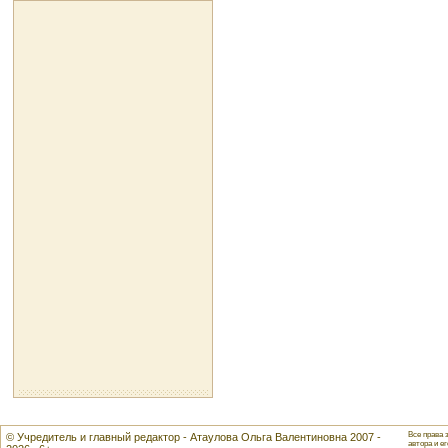
Все права 
© Учредитель и главный редактор - Атаулова Ольга Валентиновна 2007 -
автора и ег