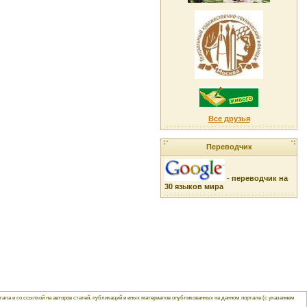
Все друзья
Переводчик
-
переводчик на
30 языков мира
ла и со ссылкой на авторов статей, публикаций и иных материалов опубликованных на данном портале (с указанием