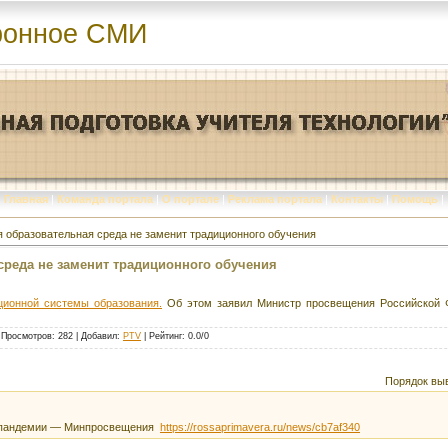
ронное СМИ
Главная
|
Команда портала
|
О портале
|
Реклама портала
|
Контакты
|
Помощь
|
 образовательная среда не заменит традиционного обучения
реда не заменит традиционного обучения
иционной системы образования.
Об этом заявил Министр просвещения Российской Ф
|
Просмотров
: 282 |
Добавил
:
PTV
|
Рейтинг
:
0.0
/
0
Порядок вы
я пандемии — Минпросвещения
https://rossaprimavera.ru/news/cb7af340