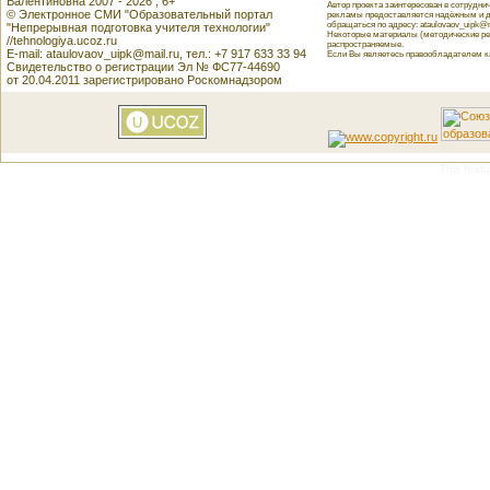
Валентиновна 2007 - 2026 , 6+
Автор проекта заинтересован в сотрудн
© Электронное СМИ "Образовательный портал
рекламы предоставляется надёжным и д
обращаться по адресу: ataulovaov_uipk@m
"Непрерывная подготовка учителя технологии"
Некоторые материалы (методические реко
//tehnologiya.ucoz.ru
распространяемые.
E-mail: ataulovaov_uipk@mail.ru, тел.: +7 917 633 33 94
Если Вы являетесь правообладателем как
Свидетельство о регистрации Эл № ФС77-44690
от 20.04.2011 зарегистрировано Роскомнадзором
This featu