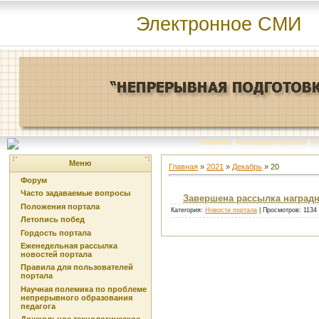
Электронное СМИ
Главная
|
Команда портала
|
О
Меню
Главная
»
2021
»
Декабрь
»
20
Форум
Часто задаваемые вопросы
Завершена рассылка наградн
Положения портала
Категория:
Новости портала
| Просмотров: 1134
Летопись побед
Гордость портала
Еженедельная рассылка
новостей портала
Правила для пользователей
портала
Научная полемика по проблеме
непрерывного образования
педагога