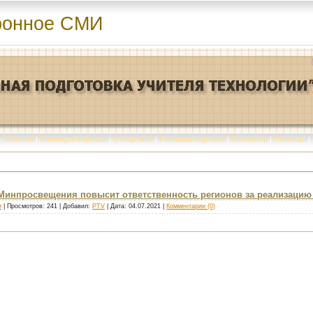
ронное СМИ
Главная
|
Команда портала
|
О портале
|
Реклама портала
|
Контакты
|
Помощь
|
инпросвещения повысит ответственность регионов за реализацию
и
| Просмотров: 241 | Добавил:
PTV
| Дата:
04.07.2021
|
Комментарии (0)