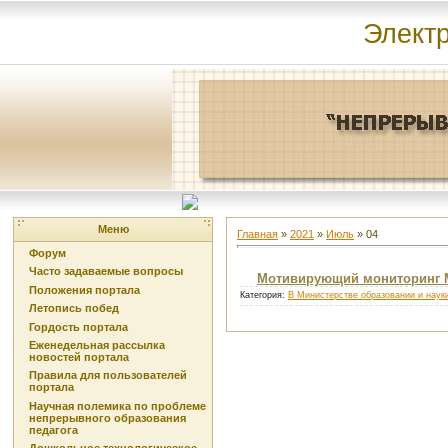
Элект
Меню
Главная
»
2021
»
Июль
»
04
Форум
Часто задаваемые вопросы
Мотивирующий мониторинг М
Положения портала
Категория:
В Министерстве образовании и наук
Летопись побед
Гордость портала
Еженедельная рассылка
новостей портала
Правила для пользователей
портала
Научная полемика по проблеме
непрерывного образования
педагога