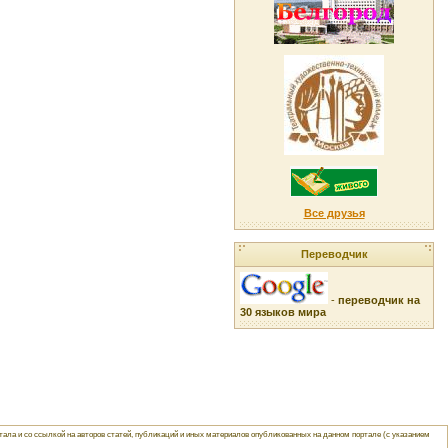
Все друзья
Переводчик
-
переводчик на
30 языков мира
ла и со ссылкой на авторов статей, публикаций и иных материалов опубликованных на данном портале (с указанием