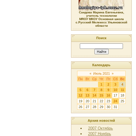
Саидова Марина Евгеньевна,
учитель технологии
МRОУ МКОУ Основная школа
с.Русский Мелекесс Ульяновской
области
Поиск
Календарь
«
Июль 2021
»
Пн
Вт
Ср
Чт
Пт
Сб
Вс
1
2
3
4
5
6
7
8
9
10
11
12
13
14
15
16
17
18
19
20
21
22
23
24
25
26
27
28
29
30
31
Архив новостей
2007 Октябрь
2007 Ноябрь