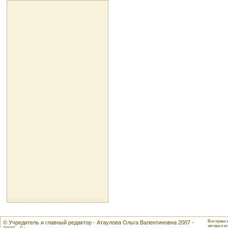
Все права 
© Учредитель и главный редактор - Атаулова Ольга Валентиновна 2007 -
автора и ег