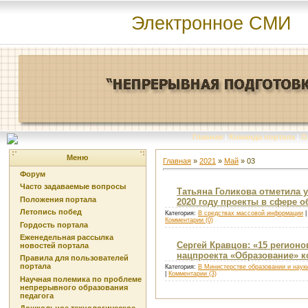
Электронное СМИ
Главная
|
Команда портала
|
О
Меню
Главная
»
2021
»
Май
»
03
Форум
Часто задаваемые вопросы
Татьяна Голикова отметила
Положения портала
2020 году проекты в сфере 
Летопись побед
Категория:
В средствах массовой информации
|
Комментарии (0)
Гордость портала
Еженедельная рассылка
Сергей Кравцов: «15 регион
новостей портала
нацпроекта «Образование» 
Правила для пользователей
портала
Категория:
В Министерстве образовании и наук
|
Комментарии (3)
Научная полемика по проблеме
непрерывного образования
педагога