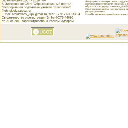
Валентиновна 2007 - 2026 , 6+
Автор проекта заинтересован в сотрудн
© Электронное СМИ "Образовательный портал
рекламы предоставляется надёжным и д
обращаться по адресу: ataulovaov_uipk@m
"Непрерывная подготовка учителя технологии"
Некоторые материалы (методические реко
//tehnologiya.ucoz.ru
распространяемые.
E-mail: ataulovaov_uipk@mail.ru, тел.: +7 917 633 33 94
Если Вы являетесь правообладателем как
Свидетельство о регистрации Эл № ФС77-44690
от 20.04.2011 зарегистрировано Роскомнадзором
This featu