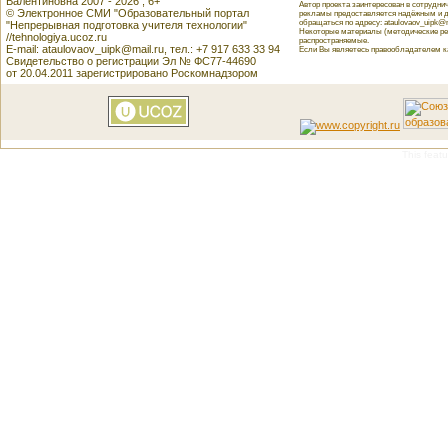
Валентиновна 2007 - 2026 , 6+
Автор проекта заинтересован в сотрудн
© Электронное СМИ "Образовательный портал
рекламы предоставляется надёжным и д
обращаться по адресу: ataulovaov_uipk@m
"Непрерывная подготовка учителя технологии"
Некоторые материалы (методические реко
//tehnologiya.ucoz.ru
распространяемые.
E-mail: ataulovaov_uipk@mail.ru, тел.: +7 917 633 33 94
Если Вы являетесь правообладателем как
Свидетельство о регистрации Эл № ФС77-44690
от 20.04.2011 зарегистрировано Роскомнадзором
This featu