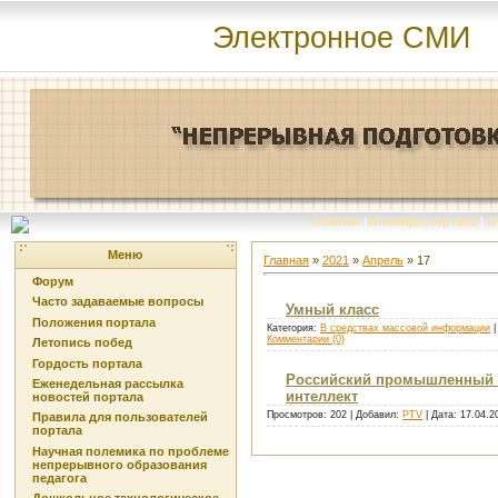
Электронное СМИ
Главная
|
Команда портала
|
О
Меню
Главная
»
2021
»
Апрель
»
17
Форум
Часто задаваемые вопросы
Умный класс
Положения портала
Категория:
В средствах массовой информации
|
Комментарии (0)
Летопись побед
Гордость портала
Российский промышленный ф
Еженедельная рассылка
интеллект
новостей портала
Просмотров: 202 | Добавил:
PTV
| Дата:
17.04.2
Правила для пользователей
портала
Научная полемика по проблеме
непрерывного образования
педагога