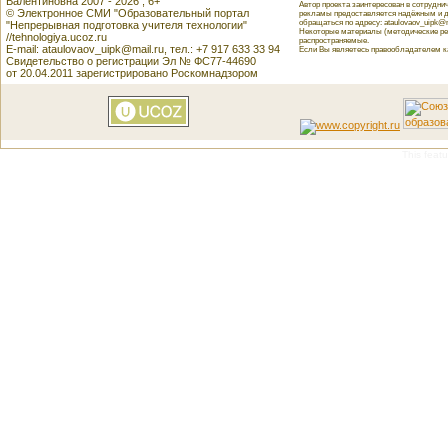
Валентиновна 2007 - 2026 , 6+
Автор проекта заинтересован в сотрудн
© Электронное СМИ "Образовательный портал
рекламы предоставляется надёжным и д
обращаться по адресу: ataulovaov_uipk@m
"Непрерывная подготовка учителя технологии"
Некоторые материалы (методические реко
//tehnologiya.ucoz.ru
распространяемые.
E-mail: ataulovaov_uipk@mail.ru, тел.: +7 917 633 33 94
Если Вы являетесь правообладателем как
Свидетельство о регистрации Эл № ФС77-44690
от 20.04.2011 зарегистрировано Роскомнадзором
This featu