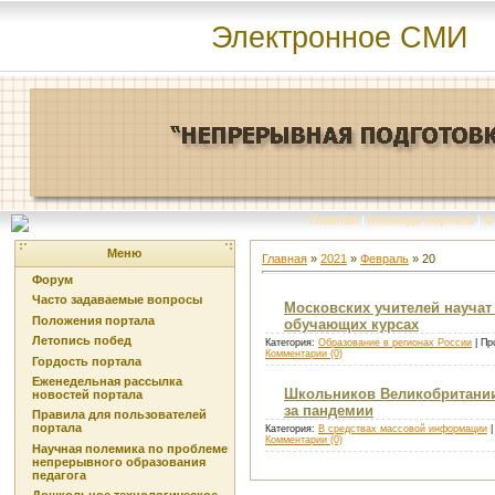
Электронное СМИ
Главная
|
Команда портала
|
О
Меню
Главная
»
2021
»
Февраль
»
20
Форум
Часто задаваемые вопросы
Московских учителей научат
Положения портала
обучающих курсах
Летопись побед
Категория:
Образование в регионах России
| Пр
Комментарии (0)
Гордость портала
Еженедельная рассылка
Школьников Великобритании 
новостей портала
за пандемии
Правила для пользователей
портала
Категория:
В средствах массовой информации
|
Комментарии (0)
Научная полемика по проблеме
непрерывного образования
педагога