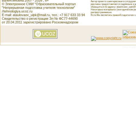
Валентиновна 2007 - 2026 , 6+
Автор проекта заинтересован в сотрудн
© Электронное СМИ "Образовательный портал
рекламы предоставляется надёжным и д
обращаться по адресу: ataulovaov_uipk@m
"Непрерывная подготовка учителя технологии"
Некоторые материалы (методические реко
//tehnologiya.ucoz.ru
распространяемые.
E-mail: ataulovaov_uipk@mail.ru, тел.: +7 917 633 33 94
Если Вы являетесь правообладателем как
Свидетельство о регистрации Эл № ФС77-44690
от 20.04.2011 зарегистрировано Роскомнадзором
This featu