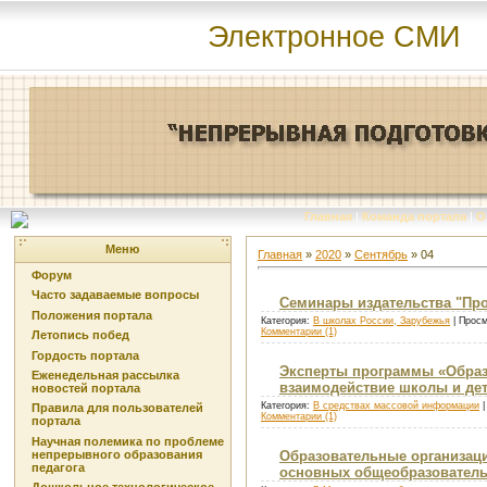
Электронное СМИ
Главная
|
Команда портала
|
О
Меню
Главная
»
2020
»
Сентябрь
»
04
Форум
Часто задаваемые вопросы
Семинары издательства "Пр
Положения портала
Категория:
В школах России, Зарубежья
| Просм
Комментарии (1)
Летопись побед
Гордость портала
Эксперты программы «Образ
Еженедельная рассылка
взаимодействие школы и дет
новостей портала
Категория:
В средствах массовой информации
|
Правила для пользователей
Комментарии (1)
портала
Научная полемика по проблеме
непрерывного образования
Образовательные организац
педагога
основных общеобразовател