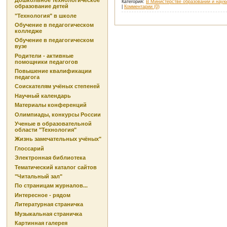
Дошкольное технологическое
Категория:
В Министерстве образовании и наук
образование детей
|
Комментарии (0)
"Технология" в школе
Обучение в педагогическом
колледже
Обучение в педагогическом
вузе
Родители - активные
помощники педагогов
Повышение квалификации
педагога
Соискателям учёных степеней
Научный календарь
Материалы конференций
Олимпиады, конкурсы России
Ученые в образовательной
области "Технология"
Жизнь замечательных учёных"
Глоссарий
Электронная библиотека
Тематический каталог сайтов
"Читальный зал"
По страницам журналов...
Интересное - рядом
Литературная страничка
Музыкальная страничка
Картинная галерея