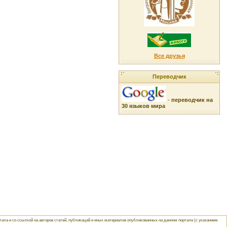
Все друзья
Переводчик
-
переводчик на
30 языков мира
ла и со ссылкой на авторов статей, публикаций и иных материалов опубликованных на данном портале (с указанием