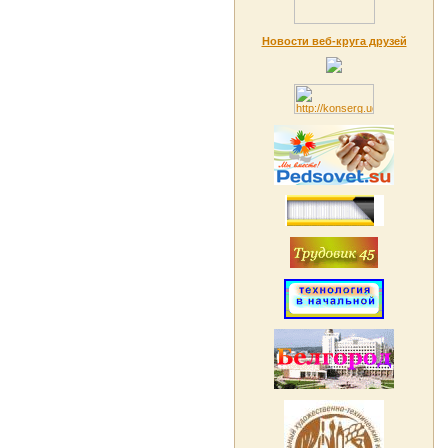
Новости веб-круга друзей