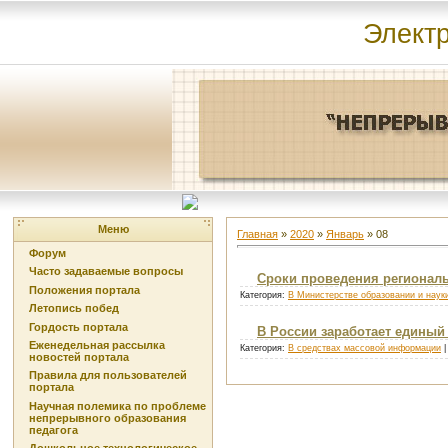
Элект
Меню
Главная
»
2020
»
Январь
»
08
Форум
Часто задаваемые вопросы
Сроки проведения региональ
Положения портала
Категория:
В Министерстве образовании и наук
Летопись побед
Гордость портала
В России заработает единый 
Еженедельная рассылка
Категория:
В средствах массовой информации
|
новостей портала
Правила для пользователей
портала
Научная полемика по проблеме
непрерывного образования
педагога