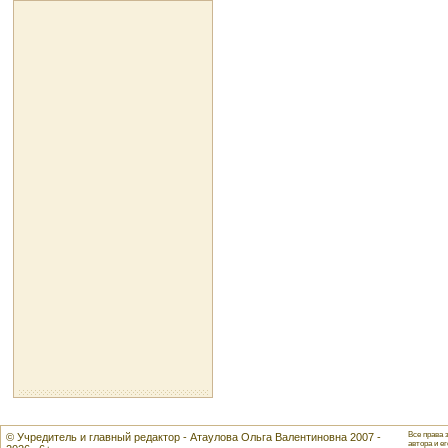
Все права 
© Учредитель и главный редактор - Атаулова Ольга Валентиновна 2007 -
автора и ег