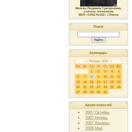
Ивлева Людмила Григорьевна,
учитель технологии
МОУ «СОШ №142» г.Омска
Поиск
Календарь
«
Январь 2020
»
Пн
Вт
Ср
Чт
Пт
Сб
Вс
1
2
3
4
5
6
7
8
9
10
11
12
13
14
15
16
17
18
19
20
21
22
23
24
25
26
27
28
29
30
31
Архив новостей
2007 Октябрь
2007 Ноябрь
2007 Декабрь
2008 Май