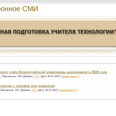
ронное СМИ
Главная
|
Команда портала
|
О портале
|
Реклама портала
|
Контакты
|
Помощь
|
ного этапа Всероссийской олимпиады школьников в 2020 году
и
| Просмотров: 330 | Добавил:
PTV
| Дата:
08.01.2020
|
Комментарии (5)
портал с курсами для педагогов
 Просмотров: 325 | Добавил:
PTV
| Дата:
08.01.2020
|
Комментарии (1)