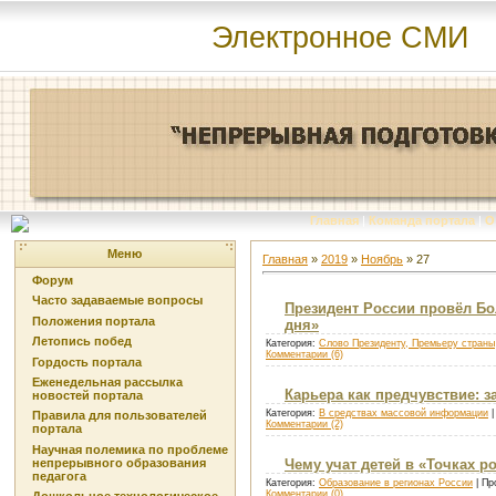
Электронное СМИ
Главная
|
Команда портала
|
О
Меню
Главная
»
2019
»
Ноябрь
»
27
Форум
Часто задаваемые вопросы
Президент России провёл Б
Положения портала
дня»
Летопись побед
Категория:
Слово Президенту, Премьеру страны
Комментарии (6)
Гордость портала
Еженедельная рассылка
Карьера как предчувствие: 
новостей портала
Категория:
В средствах массовой информации
|
Правила для пользователей
Комментарии (2)
портала
Научная полемика по проблеме
непрерывного образования
Чему учат детей в «Точках р
педагога
Категория:
Образование в регионах России
| Пр
Комментарии (0)