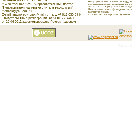
Валентиновна 2007 - 2026 , 6+
Автор проекта заинтересован в сотрудн
© Электронное СМИ "Образовательный портал
рекламы предоставляется надёжным и д
обращаться по адресу: ataulovaov_uipk@m
"Непрерывная подготовка учителя технологии"
Некоторые материалы (методические реко
//tehnologiya.ucoz.ru
распространяемые.
E-mail: ataulovaov_uipk@mail.ru, тел.: +7 917 633 33 94
Если Вы являетесь правообладателем как
Свидетельство о регистрации Эл № ФС77-44690
от 20.04.2011 зарегистрировано Роскомнадзором
This featu