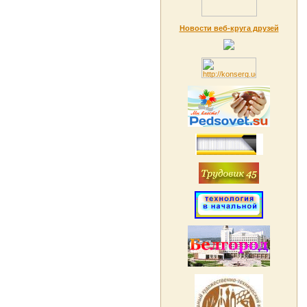
Новости веб-круга друзей