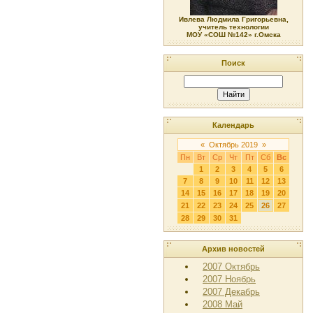
Ивлева Людмила Григорьевна,
учитель технологии
МОУ «СОШ №142» г.Омска
Поиск
Календарь
«
Октябрь 2019
»
Пн
Вт
Ср
Чт
Пт
Сб
Вс
1
2
3
4
5
6
7
8
9
10
11
12
13
14
15
16
17
18
19
20
21
22
23
24
25
26
27
28
29
30
31
Архив новостей
2007 Октябрь
2007 Ноябрь
2007 Декабрь
2008 Май