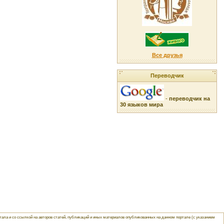
Все друзья
Переводчик
-
переводчик на
30 языков мира
ла и со ссылкой на авторов статей, публикаций и иных материалов опубликованных на данном портале (с указанием