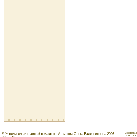
Все права 
© Учредитель и главный редактор - Атаулова Ольга Валентиновна 2007 -
автора и ег