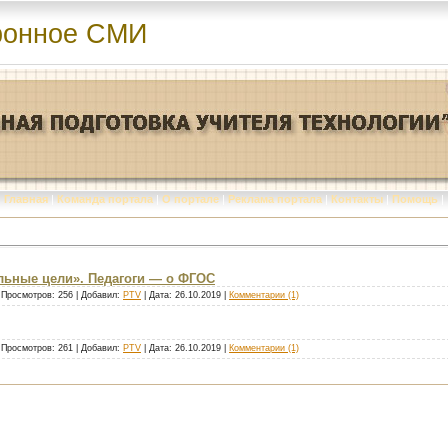
ронное СМИ
Главная
|
Команда портала
|
О портале
|
Реклама портала
|
Контакты
|
Помощь
|
льные цели». Педагоги — о ФГОС
 Просмотров: 256 | Добавил:
PTV
| Дата:
26.10.2019
|
Комментарии (1)
 Просмотров: 261 | Добавил:
PTV
| Дата:
26.10.2019
|
Комментарии (1)