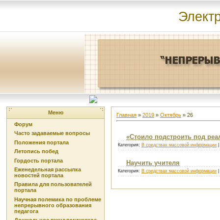
Элект
Меню
Главная
»
2019
»
Октябрь
»
26
Форум
Часто задаваемые вопросы
«Стоило подстроить под реа
Положения портала
Категория:
В средствах массовой информации
|
Летопись побед
Гордость портала
Научить учителя
Еженедельная рассылка
Категория:
В средствах массовой информации
|
новостей портала
Правила для пользователей
портала
Научная полемика по проблеме
непрерывного образования
педагога