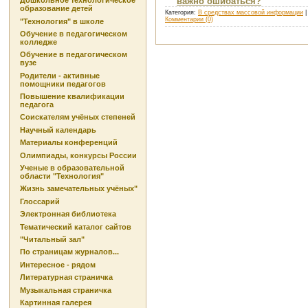
Дошкольное технологическое
важно ошибаться?
образование детей
Категория:
В средствах массовой информации
|
Комментарии (0)
"Технология" в школе
Обучение в педагогическом
колледже
Обучение в педагогическом
вузе
Родители - активные
помощники педагогов
Повышение квалификации
педагога
Соискателям учёных степеней
Научный календарь
Материалы конференций
Олимпиады, конкурсы России
Ученые в образовательной
области "Технология"
Жизнь замечательных учёных"
Глоссарий
Электронная библиотека
Тематический каталог сайтов
"Читальный зал"
По страницам журналов...
Интересное - рядом
Литературная страничка
Музыкальная страничка
Картинная галерея