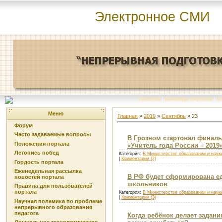
Электронное СМИ
Главная
|
Команда портала
|
О
Меню
Главная
»
2019
»
Сентябрь
»
23
Форум
Часто задаваемые вопросы
В Грозном стартовал финаль
Положения портала
«Учитель года России – 2019
Летопись побед
Категория:
В Министерстве образовании и наук
|
Комментарии (2)
Гордость портала
Еженедельная рассылка
В РФ будет сформирована ед
новостей портала
школьников
Правила для пользователей
портала
Категория:
В Министерстве образовании и наук
|
Комментарии (3)
Научная полемика по проблеме
непрерывного образования
педагога
Когда ребёнок делает задани