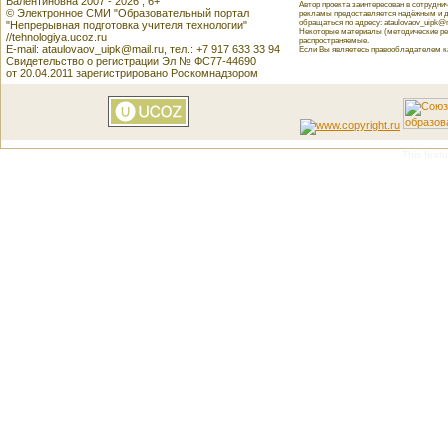
Валентиновна 2007 - 2026 , 6+
Автор проекта заинтересован в сотрудн
© Электронное СМИ "Образовательный портал
рекламы предоставляется надёжным и д
обращаться по адресу: ataulovaov_uipk@m
"Непрерывная подготовка учителя технологии"
Некоторые материалы (методические реко
//tehnologiya.ucoz.ru
распространяемые.
E-mail: ataulovaov_uipk@mail.ru, тел.: +7 917 633 33 94
Если Вы являетесь правообладателем как
Свидетельство о регистрации Эл № ФС77-44690
от 20.04.2011 зарегистрировано Роскомнадзором
This featu