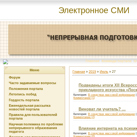
Электронное СМИ
Главная
|
Команда портала
|
О
Меню
Главная
»
2019
»
Июль
»
27
Форум
Часто задаваемые вопросы
Подведены итоги XII Всерос
Положения портала
прикладного искусства «Лос
Летопись побед
Категория:
В средствах массовой информации
|
Комментарии (1)
Гордость портала
Еженедельная рассылка
Виноват ли учитель? ...
новостей портала
Категория:
В средствах массовой информации
|
Правила для пользователей
Комментарии (2)
портала
Научная полемика по проблеме
непрерывного образования
Влияние интернета на психи
педагога
Категория:
В средствах массовой информации
|
Комментарии (0)