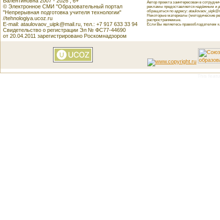
Валентиновна 2007 - 2026 , 6+
Автор проекта заинтересован в сотрудн
© Электронное СМИ "Образовательный портал
рекламы предоставляется надёжным и д
обращаться по адресу: ataulovaov_uipk@m
"Непрерывная подготовка учителя технологии"
Некоторые материалы (методические реко
//tehnologiya.ucoz.ru
распространяемые.
E-mail: ataulovaov_uipk@mail.ru, тел.: +7 917 633 33 94
Если Вы являетесь правообладателем как
Свидетельство о регистрации Эл № ФС77-44690
от 20.04.2011 зарегистрировано Роскомнадзором
This featu