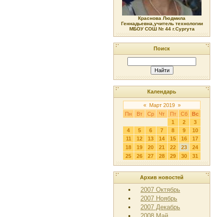
Краснова Людмила
Геннадьевна,учитель технологии
МБОУ СОШ № 44 г.Сургута
Поиск
Календарь
«
Март 2019
»
Пн
Вт
Ср
Чт
Пт
Сб
Вс
1
2
3
4
5
6
7
8
9
10
11
12
13
14
15
16
17
18
19
20
21
22
23
24
25
26
27
28
29
30
31
Архив новостей
2007 Октябрь
2007 Ноябрь
2007 Декабрь
2008 Май