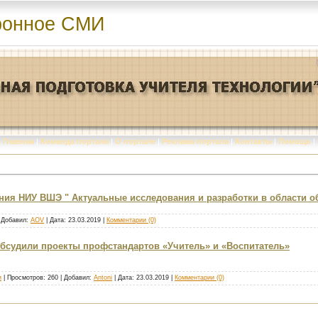
ронное СМИ
Главная
|
Команда портала
|
О портале
|
Реклама портала
|
Контакты
|
Помощь
|
ния НИУ ВШЭ " Актуальные исследования и разработки в области об
| Добавил:
AOV
| Дата:
23.03.2019
|
Комментарии (0)
бсудили проекты профстандартов «Учитель» и «Воспитатель»
и
| Просмотров: 260 | Добавил:
Antoni
| Дата:
23.03.2019
|
Комментарии (0)