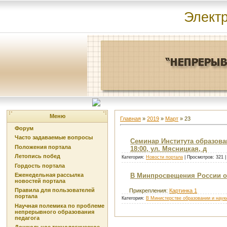
Элект
Меню
Главная
»
2019
»
Март
»
23
Форум
Часто задаваемые вопросы
Семинар Института образова
Положения портала
18:00, ул. Мясницкая, д
Летопись побед
Категория:
Новости портала
| Просмотров: 321 
Гордость портала
Еженедельная рассылка
В Минпросвещения России о
новостей портала
Правила для пользователей
Прикрепления:
Картинка 1
портала
Категория:
В Министерстве образовании и наук
Научная полемика по проблеме
непрерывного образования
педагога