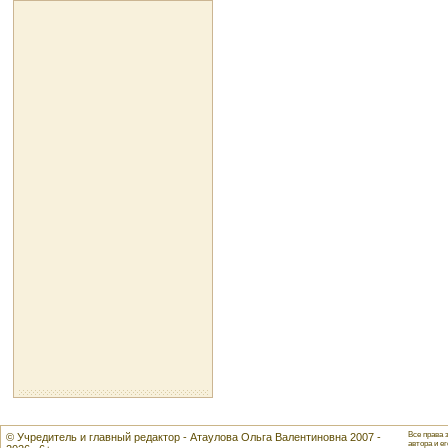
Все права 
© Учредитель и главный редактор - Атаулова Ольга Валентиновна 2007 -
автора и ег