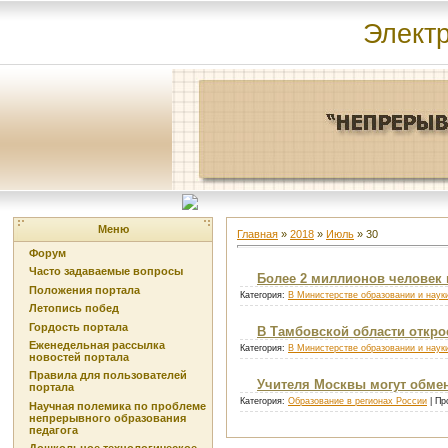
Элект
Меню
Главная
»
2018
»
Июль
»
30
Форум
Часто задаваемые вопросы
Более 2 миллионов человек
Положения портала
Категория:
В Министерстве образовании и наук
Летопись побед
Гордость портала
В Тамбовской области откр
Еженедельная рассылка
Категория:
В Министерстве образовании и наук
новостей портала
Правила для пользователей
Учителя Москвы могут обме
портала
Категория:
Образование в регионах России
| Пр
Научная полемика по проблеме
непрерывного образования
педагога