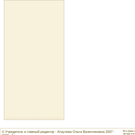
Все права 
© Учредитель и главный редактор - Атаулова Ольга Валентиновна 2007 -
автора и ег