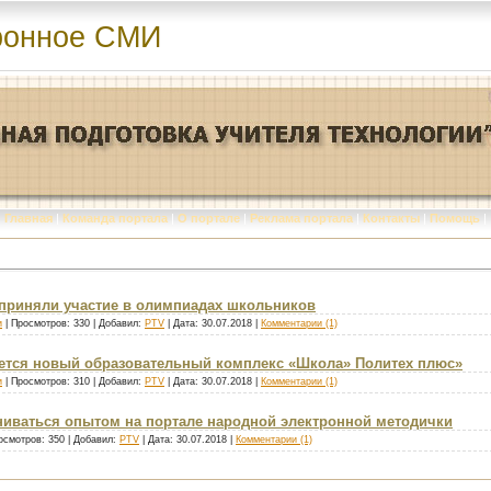
ронное СМИ
Главная
|
Команда портала
|
О портале
|
Реклама портала
|
Контакты
|
Помощь
|
 приняли участие в олимпиадах школьников
и
| Просмотров: 330 | Добавил:
PTV
| Дата:
30.07.2018
|
Комментарии (1)
оется новый образовательный комплекс «Школа» Политех плюс»
и
| Просмотров: 310 | Добавил:
PTV
| Дата:
30.07.2018
|
Комментарии (1)
ниваться опытом на портале народной электронной методички
осмотров: 350 | Добавил:
PTV
| Дата:
30.07.2018
|
Комментарии (1)