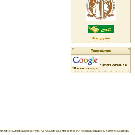
Все друзья
Переводчик
-
переводчик на
30 языков мира
ла и со ссылкой на авторов статей, публикаций и иных материалов опубликованных на данном портале (с указанием