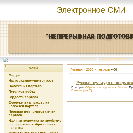
Электронное СМИ
Главная
|
Команда портала
|
О
Меню
Главная
»
2018
»
Февраль
»
06
Форум
Часто задаваемые вопросы
Русская культура в предметн
Положения портала
Категория:
Образование в регионах России
| Пр
Комментарии (0)
Летопись побед
Гордость портала
Еженедельная рассылка
новостей портала
Правила для пользователей
портала
Научная полемика по проблеме
непрерывного образования
педагога