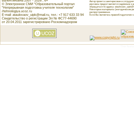
Валентиновна 2007 - 2026 , 6+
Автор проекта заинтересован в сотрудн
© Электронное СМИ "Образовательный портал
рекламы предоставляется надёжным и д
обращаться по адресу: ataulovaov_uipk@m
"Непрерывная подготовка учителя технологии"
Некоторые материалы (методические реко
//tehnologiya.ucoz.ru
распространяемые.
E-mail: ataulovaov_uipk@mail.ru, тел.: +7 917 633 33 94
Если Вы являетесь правообладателем как
Свидетельство о регистрации Эл № ФС77-44690
от 20.04.2011 зарегистрировано Роскомнадзором
This featu