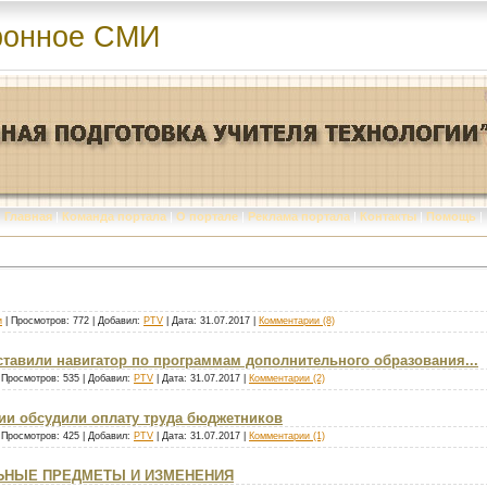
ронное СМИ
Главная
|
Команда портала
|
О портале
|
Реклама портала
|
Контакты
|
Помощь
|
и
| Просмотров: 772 | Добавил:
PTV
| Дата:
31.07.2017
|
Комментарии (8)
тавили навигатор по программам дополнительного образования...
 Просмотров: 535 | Добавил:
PTV
| Дата:
31.07.2017
|
Комментарии (2)
ии обсудили оплату труда бюджетников
 Просмотров: 425 | Добавил:
PTV
| Дата:
31.07.2017
|
Комментарии (1)
ЕЛЬНЫЕ ПРЕДМЕТЫ И ИЗМЕНЕНИЯ