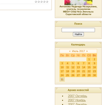
Антонова Надежда Назарьевна,
учитель технологии
МБОУ СОШ №1г.Энгельса
Саратовской области
Поиск
Календарь
«
Июль 2017
»
Пн
Вт
Ср
Чт
Пт
Сб
Вс
1
2
3
4
5
6
7
8
9
10
11
12
13
14
15
16
17
18
19
20
21
22
23
24
25
26
27
28
29
30
31
Архив новостей
2007 Октябрь
2007 Ноябрь
2007 Декабрь