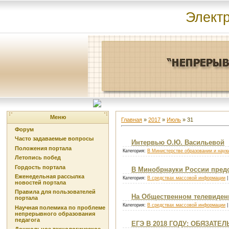
Элект
Меню
Главная
»
2017
»
Июль
»
31
Форум
Часто задаваемые вопросы
Интервью О.Ю. Васильевой
Положения портала
Категория:
В Министерстве образовании и наук
Летопись побед
Гордость портала
В Минобрнауки России предс
Еженедельная рассылка
Категория:
В средствах массовой информации
|
новостей портала
Правила для пользователей
На Общественном телевиден
портала
Категория:
В средствах массовой информации
|
Научная полемика по проблеме
непрерывного образования
педагога
ЕГЭ В 2018 ГОДУ: ОБЯЗАТ