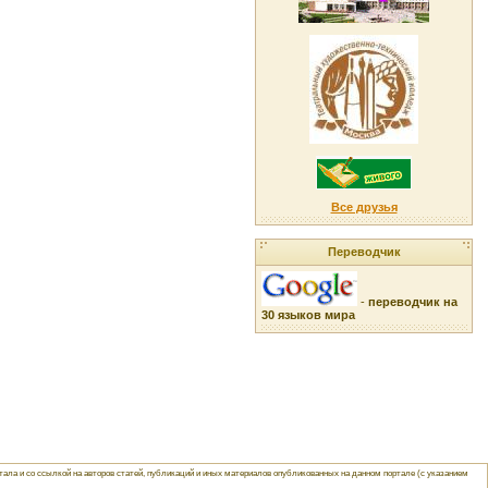
Все друзья
Переводчик
-
переводчик на
30 языков мира
ла и со ссылкой на авторов статей, публикаций и иных материалов опубликованных на данном портале (с указанием