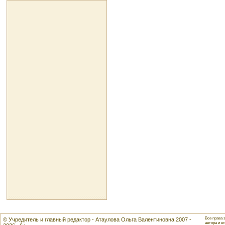
Все права 
© Учредитель и главный редактор - Атаулова Ольга Валентиновна 2007 -
автора и ег