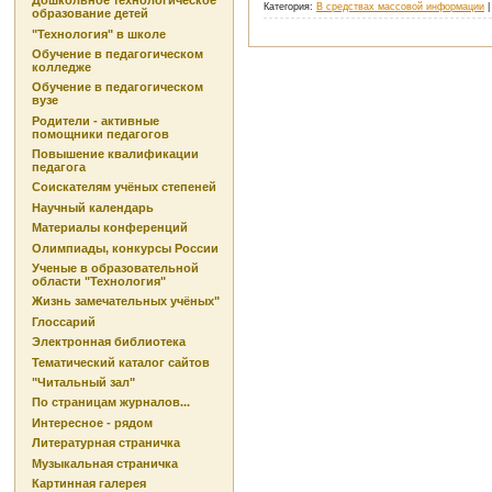
Дошкольное технологическое
Категория:
В средствах массовой информации
|
образование детей
"Технология" в школе
Обучение в педагогическом
колледже
Обучение в педагогическом
вузе
Родители - активные
помощники педагогов
Повышение квалификации
педагога
Соискателям учёных степеней
Научный календарь
Материалы конференций
Олимпиады, конкурсы России
Ученые в образовательной
области "Технология"
Жизнь замечательных учёных"
Глоссарий
Электронная библиотека
Тематический каталог сайтов
"Читальный зал"
По страницам журналов...
Интересное - рядом
Литературная страничка
Музыкальная страничка
Картинная галерея