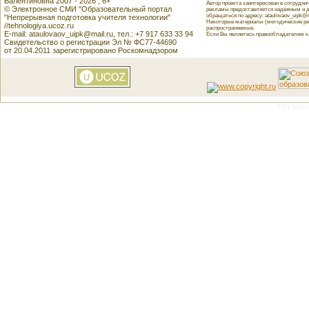
Валентиновна 2007 - 2026 , 6+
Автор проекта заинтересован в сотрудн
© Электронное СМИ "Образовательный портал
рекламы предоставляется надёжным и д
обращаться по адресу: ataulovaov_uipk@m
"Непрерывная подготовка учителя технологии"
Некоторые материалы (методические реко
//tehnologiya.ucoz.ru
распространяемые.
E-mail: ataulovaov_uipk@mail.ru, тел.: +7 917 633 33 94
Если Вы являетесь правообладателем как
Свидетельство о регистрации Эл № ФС77-44690
от 20.04.2011 зарегистрировано Роскомнадзором
This featu