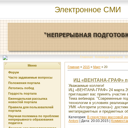
Электронное СМИ
Главная
|
Команда портала
|
О
Меню
Главная
»
2015
»
Март
»
20
Форум
Часто задаваемые вопросы
ИЦ «ВЕНТАНА-ГРАФ» пр
Положения портала
Уважаемые коллеги!
Летопись побед
ИЦ «ВЕНТАНА-ГРАФ» 24 марта 201
Гордость портала
приглашает вас принять участие 
Тема вебинара: "Современные по
Еженедельная рассылка
новостей портала
технологии в условиях реализац
УМК «Алгоритм успеха»): достиже
Правила для пользователей
портала
метапредметных и предметных об
Научная полемика по проблеме
Категория:
В средствах массовой 
непрерывного образования
Antoni
| Дата:
20.03.2015
|
Комментар
педагога