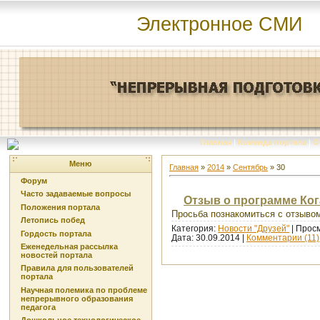
Электронное СМИ
Главная
|
Команда портала
|
О
Меню
Главная
»
2014
»
Сентябрь
»
30
Форум
Часто задаваемые вопросы
Отзыв о программе Ког
Положения портала
Просьба познакомиться с отзыво
Летопись побед
Категория:
Новости "Друзей"
| Просм
Гордость портала
Дата:
30.09.2014
|
Комментарии (11)
Еженедельная рассылка
новостей портала
Правила для пользователей
портала
Научная полемика по проблеме
непрерывного образования
педагога