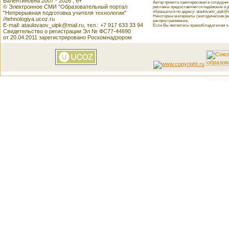
Валентиновна 2007 - 2026 , 6+
Автор проекта заинтересован в сотрудн
© Электронное СМИ "Образовательный портал
рекламы предоставляется надёжным и д
обращаться по адресу: ataulovaov_uipk@m
"Непрерывная подготовка учителя технологии"
Некоторые материалы (методические реко
//tehnologiya.ucoz.ru
распространяемые.
E-mail: ataulovaov_uipk@mail.ru, тел.: +7 917 633 33 94
Если Вы являетесь правообладателем как
Свидетельство о регистрации Эл № ФС77-44690
от 20.04.2011 зарегистрировано Роскомнадзором
This featu