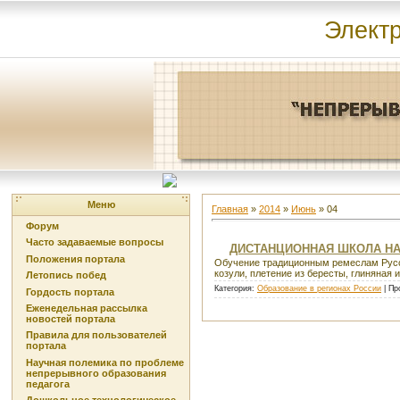
Элект
Меню
Главная
»
2014
»
Июнь
»
04
Форум
Часто задаваемые вопросы
ДИСТАНЦИОННАЯ ШКОЛА Н
Положения портала
Обучение традиционным ремеслам Русско
козули, плетение из бересты, глиняная 
Летопись побед
Категория:
Образование в регионах России
| Пр
Гордость портала
Еженедельная рассылка
новостей портала
Правила для пользователей
портала
Научная полемика по проблеме
непрерывного образования
педагога