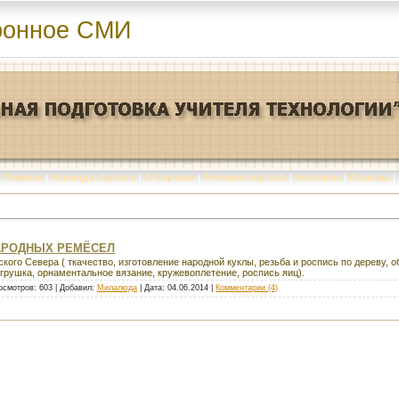
ронное СМИ
Главная
|
Команда портала
|
О портале
|
Реклама портала
|
Контакты
|
Помощь
|
АРОДНЫХ РЕМЁСЕЛ
го Севера ( ткачество, изготовление народной куклы, резьба и роспись по дереву, о
игрушка, орнаментальное вязание, кружевоплетение, роспись яиц).
осмотров: 603 | Добавил:
Милалюда
| Дата:
04.06.2014
|
Комментарии (4)