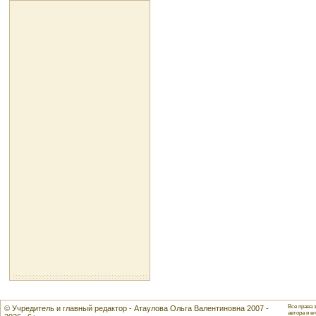
Все права 
© Учредитель и главный редактор - Атаулова Ольга Валентиновна 2007 -
автора и ег