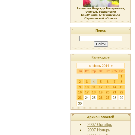
Антонова Надежда Назарьевна,
учитель технологии
МБОУ СОШ №1г.Энгельса
Саратовской области
Поиск
Календарь
«
Июнь 2014
»
Пн
Вт
Ср
Чт
Пт
Сб
Вс
1
2
3
4
5
6
7
8
9
10
11
12
13
14
15
16
17
18
19
20
21
22
23
24
25
26
27
28
29
30
Архив новостей
2007 Октябрь
2007 Ноябрь