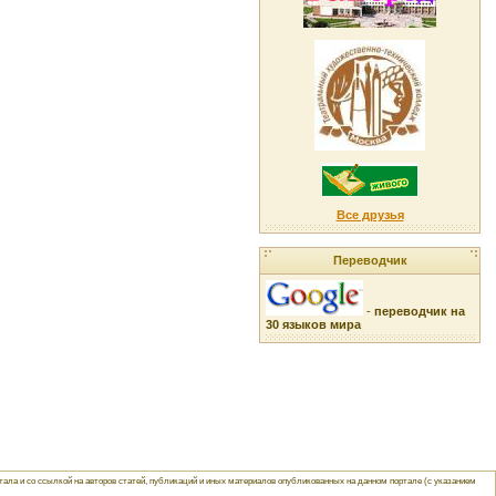
Все друзья
Переводчик
-
переводчик на
30 языков мира
ла и со ссылкой на авторов статей, публикаций и иных материалов опубликованных на данном портале (с указанием