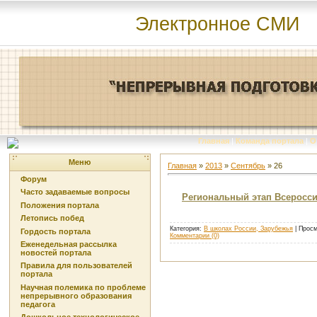
Электронное СМИ
Главная
|
Команда портала
|
О
Меню
Главная
»
2013
»
Сентябрь
»
26
Форум
Часто задаваемые вопросы
Региональный этап Всеросс
Положения портала
Летопись побед
Категория:
В школах России, Зарубежья
| Просм
Гордость портала
Комментарии (0)
Еженедельная рассылка
новостей портала
Правила для пользователей
портала
Научная полемика по проблеме
непрерывного образования
педагога