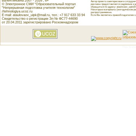
Валентиновна 2007 - 2026 , 6+
Автор проекта заинтересован в сотрудн
© Электронное СМИ "Образовательный портал
рекламы предоставляется надёжным и д
обращаться по адресу: ataulovaov_uipk@m
"Непрерывная подготовка учителя технологии"
Некоторые материалы (методические реко
//tehnologiya.ucoz.ru
распространяемые.
E-mail: ataulovaov_uipk@mail.ru, тел.: +7 917 633 33 94
Если Вы являетесь правообладателем как
Свидетельство о регистрации Эл № ФС77-44690
от 20.04.2011 зарегистрировано Роскомнадзором
This featu