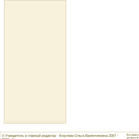
Все права 
© Учредитель и главный редактор - Атаулова Ольга Валентиновна 2007 -
автора и ег