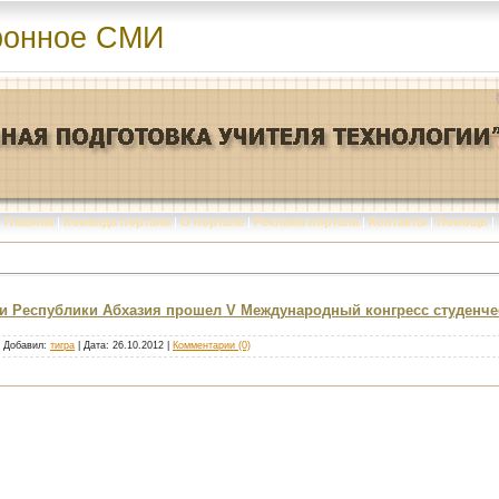
ронное СМИ
Главная
|
Команда портала
|
О портале
|
Реклама портала
|
Контакты
|
Помощь
|
хуми Республики Абхазия прошел V Международный конгресс студенч
| Добавил:
тигра
| Дата:
26.10.2012
|
Комментарии (0)