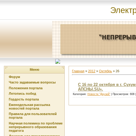
Элект
Меню
Главная
»
2012
»
Октябрь
»
26
Форум
Часто задаваемые вопросы
С 16 по 22 октября в г. Су
Положения портала
АПСНЫ.SU».
Летопись побед
Категория:
Новости "Друзей"
| Просмотров: 608 
Гордость портала
Еженедельная рассылка
новостей портала
Правила для пользователей
портала
Научная полемика по проблеме
непрерывного образования
педагога