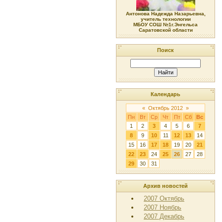
Антонова Надежда Назарьевна,
учитель технологии
МБОУ СОШ №1г.Энгельса
Саратовской области
Поиск
Календарь
«
Октябрь 2012
»
Пн
Вт
Ср
Чт
Пт
Сб
Вс
1
2
3
4
5
6
7
8
9
10
11
12
13
14
15
16
17
18
19
20
21
22
23
24
25
26
27
28
29
30
31
Архив новостей
2007 Октябрь
2007 Ноябрь
2007 Декабрь