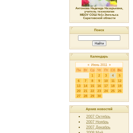
Антонова Надежда Назарьевна,
учитель технологии
МБОУ СОШ №1г.Энгельса
Саратовской области
Поиск
Календарь
«
Июнь 2011
»
Пн
Вт
Ср
Чт
Пт
Сб
Вс
1
2
3
4
5
6
7
8
9
10
11
12
13
14
15
16
17
18
19
20
21
22
23
24
25
26
27
28
29
30
Архив новостей
2007 Октябрь
2007 Ноябрь
2007 Декабрь
2008 Май