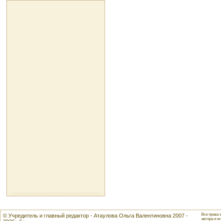
Все права 
© Учредитель и главный редактор - Атаулова Ольга Валентиновна 2007 -
автора и ег