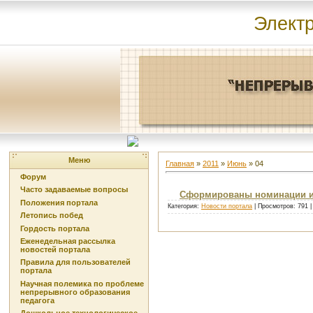
Элект
Меню
Главная
»
2011
»
Июнь
»
04
Форум
Часто задаваемые вопросы
Сформированы номинации и с
Положения портала
Категория:
Новости портала
| Просмотров: 791 
Летопись побед
Гордость портала
Еженедельная рассылка
новостей портала
Правила для пользователей
портала
Научная полемика по проблеме
непрерывного образования
педагога