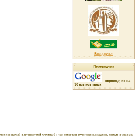
Все друзья
Переводчик
-
переводчик на
30 языков мира
ла и со ссылкой на авторов статей, публикаций и иных материалов опубликованных на данном портале (с указанием