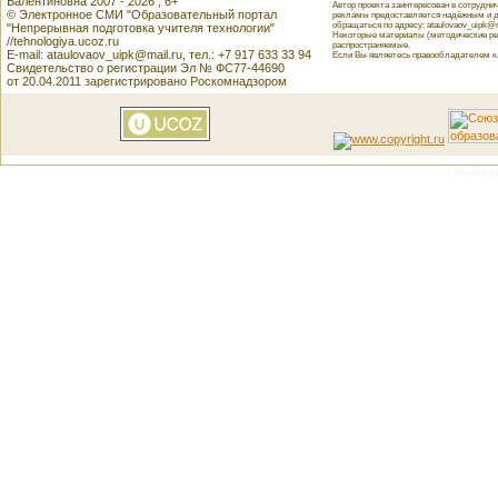
Валентиновна 2007 - 2026 , 6+
Автор проекта заинтересован в сотрудн
© Электронное СМИ "Образовательный портал
рекламы предоставляется надёжным и д
обращаться по адресу: ataulovaov_uipk@m
"Непрерывная подготовка учителя технологии"
Некоторые материалы (методические реко
//tehnologiya.ucoz.ru
распространяемые.
E-mail: ataulovaov_uipk@mail.ru, тел.: +7 917 633 33 94
Если Вы являетесь правообладателем как
Свидетельство о регистрации Эл № ФС77-44690
от 20.04.2011 зарегистрировано Роскомнадзором
This featu