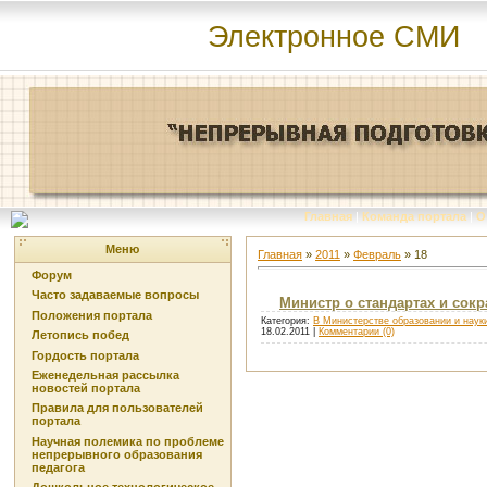
Электронное СМИ
Главная
|
Команда портала
|
О
Меню
Главная
»
2011
»
Февраль
»
18
Форум
Часто задаваемые вопросы
Министр о стандартах и сок
Положения портала
Категория:
В Министерстве образовании и наук
18.02.2011
|
Комментарии (0)
Летопись побед
Гордость портала
Еженедельная рассылка
новостей портала
Правила для пользователей
портала
Научная полемика по проблеме
непрерывного образования
педагога