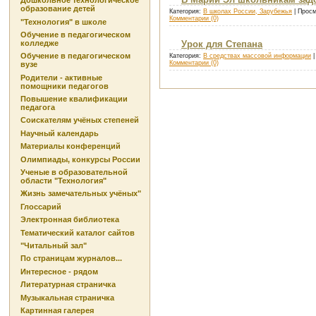
Дошкольное технологическое
образование детей
Категория:
В школах России, Зарубежья
| Просм
Комментарии (0)
"Технология" в школе
Обучение в педагогическом
колледже
Урок для Степана
Обучение в педагогическом
Категория:
В средствах массовой информации
|
Комментарии (0)
вузе
Родители - активные
помощники педагогов
Повышение квалификации
педагога
Соискателям учёных степеней
Научный календарь
Материалы конференций
Олимпиады, конкурсы России
Ученые в образовательной
области "Технология"
Жизнь замечательных учёных"
Глоссарий
Электронная библиотека
Тематический каталог сайтов
"Читальный зал"
По страницам журналов...
Интересное - рядом
Литературная страничка
Музыкальная страничка
Картинная галерея