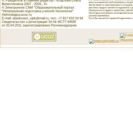
© Учредитель и главный редактор - Атаулова Ольга
иных материалов опубликованных на данн
Валентиновна 2007 - 2026 , 6+
Автор проекта заинтересован в сотрудн
© Электронное СМИ "Образовательный портал
рекламы предоставляется надёжным и д
обращаться по адресу: ataulovaov_uipk@m
"Непрерывная подготовка учителя технологии"
Некоторые материалы (методические реко
//tehnologiya.ucoz.ru
распространяемые.
E-mail: ataulovaov_uipk@mail.ru, тел.: +7 917 633 33 94
Если Вы являетесь правообладателем как
Свидетельство о регистрации Эл № ФС77-44690
от 20.04.2011 зарегистрировано Роскомнадзором
This featu