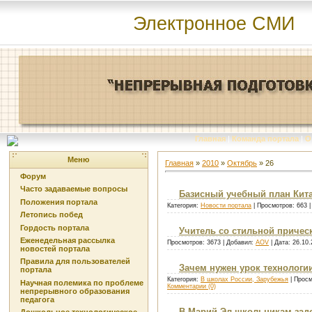
Электронное СМИ
Главная
|
Команда портала
|
О
Меню
Главная
»
2010
»
Октябрь
»
26
Форум
Часто задаваемые вопросы
Базисный учебный план Кит
Положения портала
Категория:
Новости портала
| Просмотров: 663 
Летопись побед
Гордость портала
Учитель со стильной причес
Еженедельная рассылка
Просмотров: 3673 | Добавил:
AOV
| Дата:
26.10.
новостей портала
Правила для пользователей
Зачем нужен урок технологи
портала
Категория:
В школах России, Зарубежья
| Просм
Научная полемика по проблеме
Комментарии (0)
непрерывного образования
педагога
В Марий Эл школьникам задо