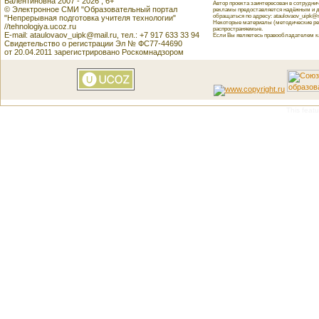
Валентиновна 2007 - 2026 , 6+
Автор проекта заинтересован в сотрудн
© Электронное СМИ "Образовательный портал
рекламы предоставляется надёжным и д
обращаться по адресу: ataulovaov_uipk@m
"Непрерывная подготовка учителя технологии"
Некоторые материалы (методические реко
//tehnologiya.ucoz.ru
распространяемые.
E-mail: ataulovaov_uipk@mail.ru, тел.: +7 917 633 33 94
Если Вы являетесь правообладателем как
Свидетельство о регистрации Эл № ФС77-44690
от 20.04.2011 зарегистрировано Роскомнадзором
This featu