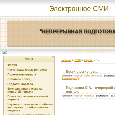
Электронное СМИ
Главная
|
Команда портала
|
О
Меню
Главная
»
2010
»
Апрель
»
12
Форум
Часто задаваемые вопросы
Вести с регионов...
Положения портала
Категория:
Новости сайта-спутника
| Просмотров
Комментарии (0)
Летопись побед
Гордость портала
Подчасова О.А. - очередной
Еженедельная рассылка
портале
новостей портала
Категория:
Новости портала
| Просмотров: 756 
Правила для пользователей
портала
Научная полемика по проблеме
непрерывного образования
педагога