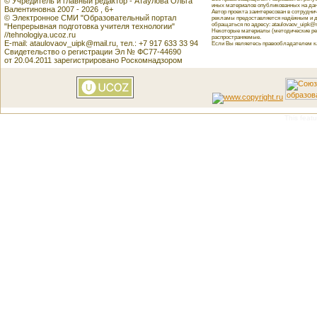
© Учредитель и главный редактор - Атаулова Ольга
иных материалов опубликованных на данн
Валентиновна 2007 - 2026 , 6+
Автор проекта заинтересован в сотрудн
© Электронное СМИ "Образовательный портал
рекламы предоставляется надёжным и д
обращаться по адресу: ataulovaov_uipk@m
"Непрерывная подготовка учителя технологии"
Некоторые материалы (методические реко
//tehnologiya.ucoz.ru
распространяемые.
E-mail: ataulovaov_uipk@mail.ru, тел.: +7 917 633 33 94
Если Вы являетесь правообладателем как
Свидетельство о регистрации Эл № ФС77-44690
от 20.04.2011 зарегистрировано Роскомнадзором
This featu