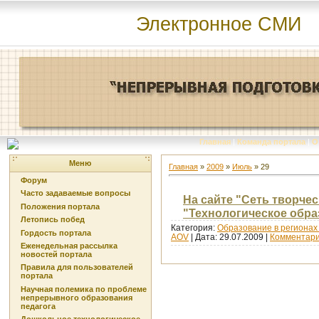
Электронное СМИ
Главная
|
Команда портала
|
О
Меню
Главная
»
2009
»
Июль
»
29
Форум
Часто задаваемые вопросы
На сайте "Сеть творче
Положения портала
"Технологическое обра
Летопись побед
Категория:
Образование в регионах
Гордость портала
AOV
| Дата:
29.07.2009
|
Комментари
Еженедельная рассылка
новостей портала
Правила для пользователей
портала
Научная полемика по проблеме
непрерывного образования
педагога