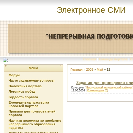
Электронное СМИ
Главная
|
Команда портала
|
О
Меню
Главная
»
2009
»
Май
»
12
Форум
Часто задаваемые вопросы
Задания для проведения ол
Положения портала
Категория:
"Виртуальный методический кабинет"
12.05.2009
|
Комментарии (0)
Летопись побед
Гордость портала
Еженедельная рассылка
новостей портала
Правила для пользователей
портала
Научная полемика по проблеме
непрерывного образования
педагога