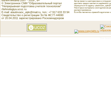
Валентиновна 2007 - 2026 , 6+
Автор проекта заинтересован в сотрудн
© Электронное СМИ "Образовательный портал
рекламы предоставляется надёжным и д
обращаться по адресу: ataulovaov_uipk@m
"Непрерывная подготовка учителя технологии"
Некоторые материалы (методические реко
//tehnologiya.ucoz.ru
распространяемые.
E-mail: ataulovaov_uipk@mail.ru, тел.: +7 917 633 33 94
Если Вы являетесь правообладателем как
Свидетельство о регистрации Эл № ФС77-44690
от 20.04.2011 зарегистрировано Роскомнадзором
This featu