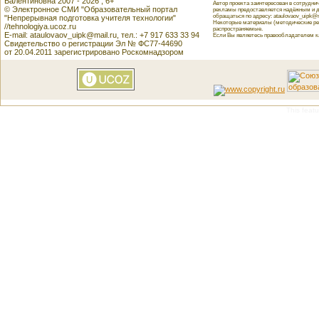
Валентиновна 2007 - 2026 , 6+
Автор проекта заинтересован в сотрудн
© Электронное СМИ "Образовательный портал
рекламы предоставляется надёжным и д
обращаться по адресу: ataulovaov_uipk@m
"Непрерывная подготовка учителя технологии"
Некоторые материалы (методические реко
//tehnologiya.ucoz.ru
распространяемые.
E-mail: ataulovaov_uipk@mail.ru, тел.: +7 917 633 33 94
Если Вы являетесь правообладателем как
Свидетельство о регистрации Эл № ФС77-44690
от 20.04.2011 зарегистрировано Роскомнадзором
This featu