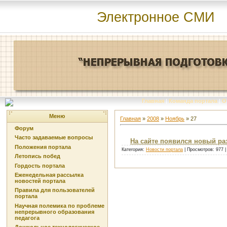
Электронное СМИ
Главная
|
Команда портала
|
О
Меню
Главная
»
2008
»
Ноябрь
»
27
Форум
Часто задаваемые вопросы
На сайте появился новый ра
Положения портала
Категория:
Новости портала
| Просмотров: 977 
Летопись побед
Гордость портала
Еженедельная рассылка
новостей портала
Правила для пользователей
портала
Научная полемика по проблеме
непрерывного образования
педагога