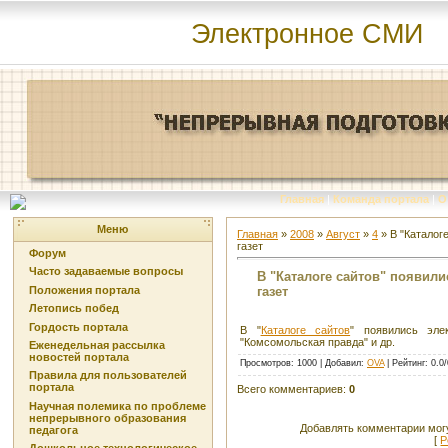
Электронное СМИ
Главная
|
Команда портала
|
О
Меню
Главная
»
2008
»
Август
»
4
» В "Каталог
газет
Форум
Часто задаваемые вопросы
В "Каталоге сайтов" появил
газет
Положения портала
Летопись побед
Гордость портала
В "
Каталоге сайтов
" появились эле
"Комсомольская правда" и др.
Еженедельная рассылка
новостей портала
Просмотров
: 1000 |
Добавил
:
OVA
|
Рейтинг
:
0.0
/
Правила для пользователей
портала
Всего комментариев
:
0
Научная полемика по проблеме
непрерывного образования
Добавлять комментарии могу
педагога
[
Р