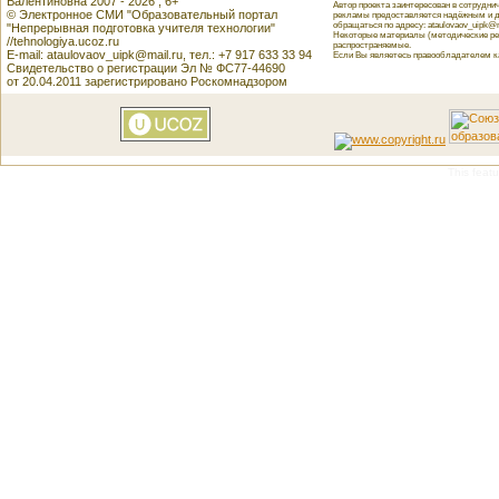
Валентиновна 2007 - 2026 , 6+
Автор проекта заинтересован в сотрудн
© Электронное СМИ "Образовательный портал
рекламы предоставляется надёжным и д
обращаться по адресу: ataulovaov_uipk@m
"Непрерывная подготовка учителя технологии"
Некоторые материалы (методические реко
//tehnologiya.ucoz.ru
распространяемые.
E-mail: ataulovaov_uipk@mail.ru, тел.: +7 917 633 33 94
Если Вы являетесь правообладателем как
Свидетельство о регистрации Эл № ФС77-44690
от 20.04.2011 зарегистрировано Роскомнадзором
This featu