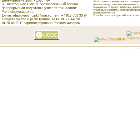
Валентиновна 2007 - 2026 , 6+
Автор проекта заинтересован в сотрудн
© Электронное СМИ "Образовательный портал
рекламы предоставляется надёжным и д
обращаться по адресу: ataulovaov_uipk@m
"Непрерывная подготовка учителя технологии"
Некоторые материалы (методические реко
//tehnologiya.ucoz.ru
распространяемые.
E-mail: ataulovaov_uipk@mail.ru, тел.: +7 917 633 33 94
Если Вы являетесь правообладателем как
Свидетельство о регистрации Эл № ФС77-44690
от 20.04.2011 зарегистрировано Роскомнадзором
This featu