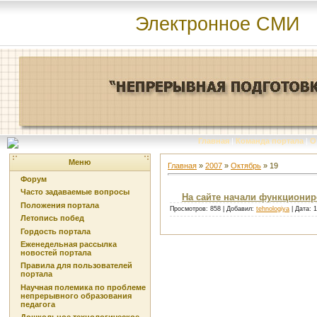
Электронное СМИ
Главная
|
Команда портала
|
О
Меню
Главная
»
2007
»
Октябрь
»
19
Форум
Часто задаваемые вопросы
На сайте начали функционир
Положения портала
Просмотров: 858 | Добавил:
tehnologiya
| Дата:
1
Летопись побед
Гордость портала
Еженедельная рассылка
новостей портала
Правила для пользователей
портала
Научная полемика по проблеме
непрерывного образования
педагога