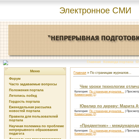
Электронное СМИ
Главная
|
Команда портала
|
О
Меню
Главная
»
По страницам журналов...
Форум
Часто задаваемые вопросы
Чем уроки технологии отлич
Положения портала
Категория:
По страницам журналов...
| Просмотр
Комментарии (1)
Летопись побед
Гордость портала
Ювелир по дереву: Марита А
Еженедельная рассылка
новостей портала
Категория:
По страницам журналов...
| Просмотр
Комментарии (2)
Правила для пользователей
портала
«Предметник» - международ
Научная полемика по проблеме
непрерывного образования
Категория:
По страницам журналов...
| Просмотр
педагога
Комментарии (2)