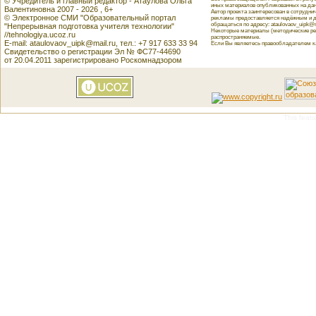
© Учредитель и главный редактор - Атаулова Ольга
иных материалов опубликованных на данн
Валентиновна 2007 - 2026 , 6+
Автор проекта заинтересован в сотрудн
© Электронное СМИ "Образовательный портал
рекламы предоставляется надёжным и д
обращаться по адресу: ataulovaov_uipk@m
"Непрерывная подготовка учителя технологии"
Некоторые материалы (методические реко
//tehnologiya.ucoz.ru
распространяемые.
E-mail: ataulovaov_uipk@mail.ru, тел.: +7 917 633 33 94
Если Вы являетесь правообладателем как
Свидетельство о регистрации Эл № ФС77-44690
от 20.04.2011 зарегистрировано Роскомнадзором
This featu