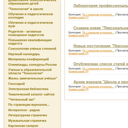
Дошкольное технологическое
образование детей
Лаборатория профессиональ
"Технология" в школе
Обучение в педагогическом
Категория:
По страницам журналов...
| Просмотр
колледже
Комментарии (1)
Обучение в педагогическом
вузе
Создана новая "Персональна
Родители - активные
Категория:
По страницам журналов...
| Просмотр
помощники педагогов
Комментарии (0)
Повышение квалификации
педагога
Новые поступления "Персон
Соискателям учёных степеней
Категория:
По страницам журналов...
| Просмотр
Комментарии (0)
Научный календарь
Материалы конференций
Опубликован список статей ж
Олимпиады, конкурсы России
Категория:
По страницам журналов...
| Просмотр
Ученые в образовательной
Комментарии (0)
области "Технология"
Жизнь замечательных учёных"
Архив журнала "Школа и произ
Глоссарий
Категория:
По страницам журналов...
| Просмотр
Электронная библиотека
Комментарии (0)
Тематический каталог сайтов
"Читальный зал"
По страницам журналов...
Интересное - рядом
Литературная страничка
Музыкальная страничка
Картинная галерея