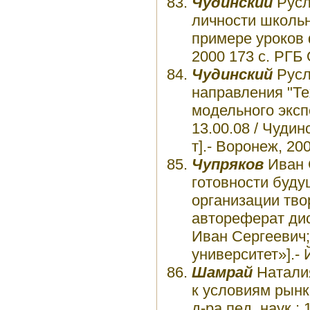
Чудинский
Русл
личности школьн
примере уроков фи
2000 173 с. РГБ 
Чудинский
Русл
направления "Те
модельного экспе
13.00.08 / Чудин
т].- Воронеж, 200
Чупряков
Иван 
готовности буду
организации тво
автореферат дис.
Иван Сергеевич
университет»].- 
Шамрай
Наталия
к условиям рынка
д-ра пед. наук :