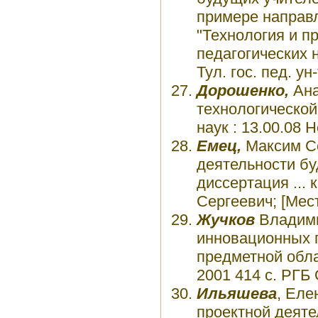
примере направл
"Технология и п
педагогических 
Тул. гос. пед. ун
Дорошенко,
Ана
технологической 
наук : 13.00.08 
Емец,
Максим Се
деятельности бу
диссертация ... 
Сергеевич; [Место
Жучков
Владими
инновационных п
предметной облас
2001 414 с. РГБ 
Ильяшева
, Еле
проектной деятел