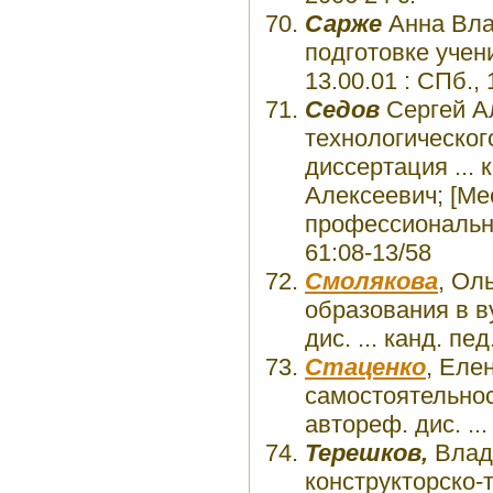
Сарже
Анна Вла
подготовке учени
13.00.01 : СПб., 
Седов
Сергей А
технологическог
диссертация ... 
Алексеевич; [Ме
профессиональног
61:08-13/58
Смолякова
, Ол
образования в в
дис. ... канд. пед
Стаценко
, Еле
самостоятельнос
автореф. дис. ...
Терешков,
Влад
конструкторско-