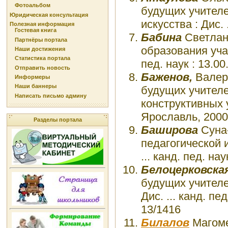
Фотоальбом
будущих учителе
Юридическая консультация
искусства : Дис. 
Полезная информация
Гостевая книга
Бабина
Светлана
Партнёры портала
образования учащ
Наши достижения
Статистика портала
пед. наук : 13.0
Отправить новость
Баженов,
Валери
Информеры
Наши баннеры
будущих учителе
Написать письмо админу
конструктивных
Ярославль, 2000
Разделы портала
Баширова
Суна-
педагогической 
... канд. пед. на
Белоцерковская
будущих учителе
Дис. ... канд. пе
13/1416
Билалов
Магоме