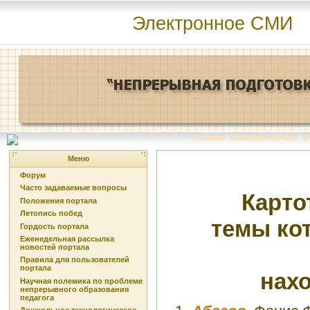
Электронное СМИ
Главная
|
Команда портала
|
О
Меню
Форум
Часто задаваемые вопросы
Карто
Положения портала
Летопись побед
темы ко
Гордость портала
Еженедельная рассылка
новостей портала
Правила для пользователей
портала
нах
Научная полемика по проблеме
непрерывного образования
педагога