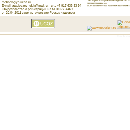
Некоторые материалы (методические реко
//tehnologiya.ucoz.ru
распространяемые.
E-mail: ataulovaov_uipk@mail.ru, тел.: +7 917 633 33 94
Если Вы являетесь правообладателем как
Свидетельство о регистрации Эл № ФС77-44690
от 20.04.2011 зарегистрировано Роскомнадзором
This featu