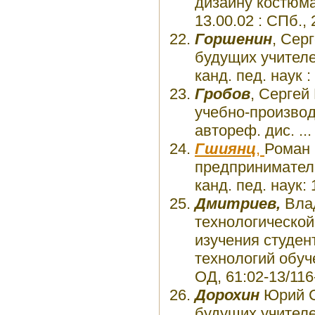
дизайну костюма 
13.00.02 : СПб.,
Горшенин
, Сер
будущих учителей
канд. пед. наук 
Гробов
, Сергей
учебно-производ
автореф. дис. ...
Гшиянц
,
Роман 
предприниматель
канд. пед. наук:
Дмитриев,
Влад
технологической
изучения студе
технологий обучен
ОД, 61:02-13/116
Дорохин
Юрий С
будущих учителе