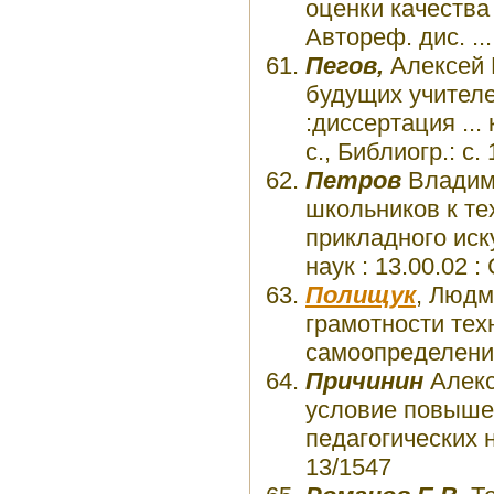
оценки качества
Автореф. дис. ...
Пегов,
Алексей 
будущих учителе
:диссертация ...
с., Библиогр.: с
Петров
Владими
школьников к те
прикладного иску
наук : 13.00.02 
Полищук
, Люд
грамотности тех
самоопределени
Причинин
Алекс
условие повышен
педагогических на
13/1547