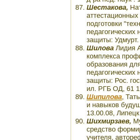
Шестакова,
Нат
аттестационных 
подготовки "техн
педагогических 
защиты: Удмурт. г
Шилова
Лидия А
комплекса профи
образования для
педагогических 
защиты: Рос. гос.
ил. РГБ ОД, 61 1
Шипилова
, Тат
и навыков будущи
13.00.08, Липецк
Шихмирзаев,
Му
средство формир
учителя, автореф