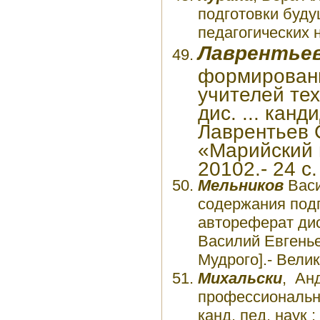
подготовки буду
педагогических н
Лаврентье
формировани
учителей те
дис. ... канд
Лаврентьев 
«Марийский 
20102.- 24 с.
Мельников
Васи
содержания подг
автореферат дис.
Василий Евгенье
Мудрого].- Вели
Михальски
, Ан
профессионально
канд. пед. наук :