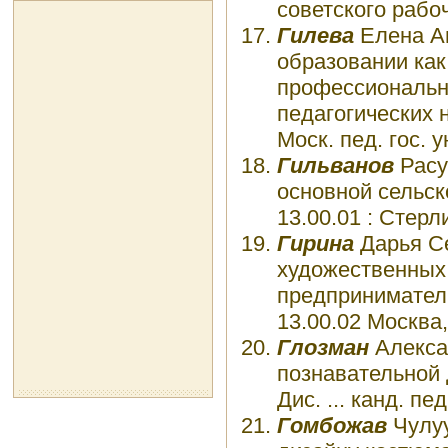
советского рабоче
Гилева
Елена А
образовании как
профессионально
педагогических н
Моск. пед. гос. у
Гильванов
Расу
основной сельско
13.00.01 : Стерл
Гирина
Дарья С
художественных 
предпринимательс
13.00.02 Москва,
Глозман
Алекса
познавательной 
Дис. ... канд. пе
Гомбожав
Чулуу