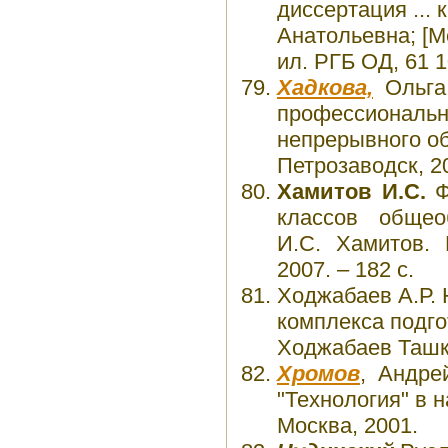
диссертация ... 
Анатольевна; [Ме
ил. РГБ ОД, 61 1
Хадкова,
Ольга 
профессионально
непрерывного обр
Петрозаводск, 2
Хамитов И.С.
Ф
классов общеоб
И.С. Хамитов. 
2007. – 182 с.
Ходжабаев А.Р. 
комплекса подгот
Ходжабаев Ташке
Хромов
, Андре
"Технология" в н
Москва, 2001.