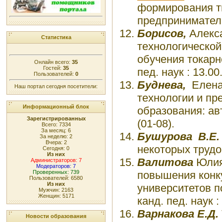
формирования тв
предпринимательс
Борисов,
Алекса
Статистика
технологической
обучения токарно
Онлайн всего:
35
Гостей:
35
пед. наук : 13.0
Пользователей:
0
Буднева,
Елена
Наш портал сегодня посетители:
технологии и пр
Информационный блок
образования:
ав
Зарегистрированных
(01-08).
Всего: 7334
За месяц: 6
Бушурова В.Е
За неделю: 2
Вчера: 2
некоторых трудовы
Сегодня: 0
Из них
Валитова
Юлия
Администраторов: 7
Модераторов: 7
повышения конк
Проверенных: 739
Пользователей: 6580
Из них
университетов п
Мужчин: 2163
Женщин: 5171
канд. пед. наук :
Варнакова Е.Д.
Новости образования