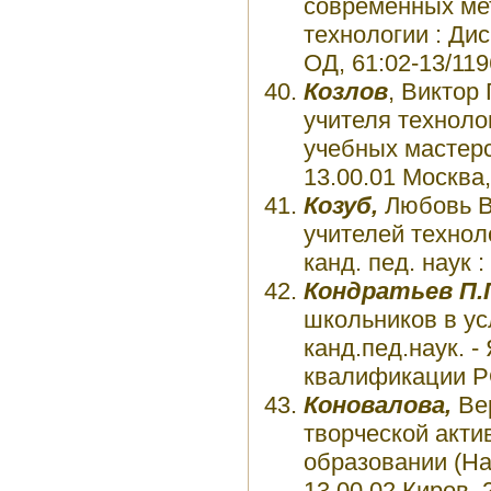
современных мет
технологии : Дис.
ОД, 61:02-13/119
Козлов
, Виктор
учителя техноло
учебных мастерск
13.00.01 Москва, 
Козуб,
Любовь В
учителей технол
канд. пед. наук 
Кондратьев П.
школьников в ус
канд.пед.наук. 
квалификации РО
Коновалова,
Вер
творческой акти
образовании (На 
13.00.02 Киров, 