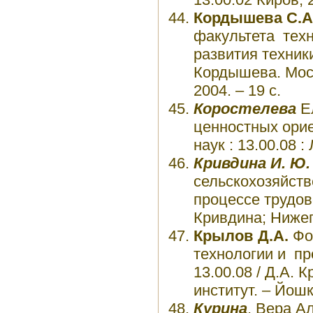
Кордышева С.А
факультета техн
развития техники
Кордышева. Моск
2004. – 19 с.
Коростелева
Ел
ценностных ориен
наук : 13.00.08 
Кривдина И. Ю.
сельскохозяйств
процессе трудовой
Кривдина; Нижего
Крылов Д.А.
Фор
технологии и пре
13.00.08 / Д.А.
институт. – Йошк
Курина
, Вера А