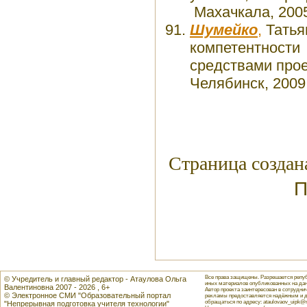
Махачкала, 2005
Шумейко
,
Татья
компетентности
средствами проек
Челябинск, 2009
Страница создан
П
Все права защищены. Разрешается репуб
© Учредитель и главный редактор - Атаулова Ольга
иных материалов опубликованных на данн
Валентиновна 2007 - 2026 , 6+
Автор проекта заинтересован в сотрудн
© Электронное СМИ "Образовательный портал
рекламы предоставляется надёжным и д
обращаться по адресу: ataulovaov_uipk@m
"Непрерывная подготовка учителя технологии"