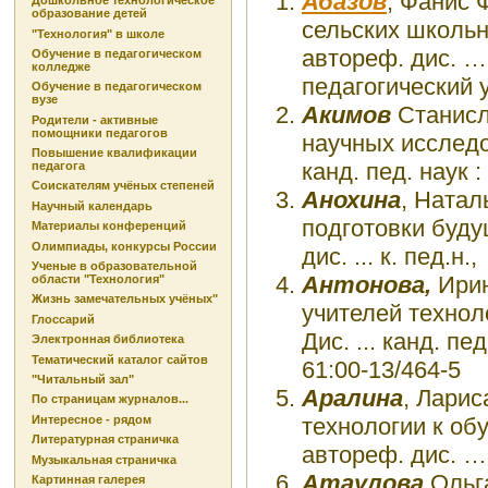
Абазов
, Фанис 
Дошкольное технологическое
образование детей
сельских школьн
"Технология" в школе
автореф. дис. …
Обучение в педагогическом
колледже
педагогический у
Обучение в педагогическом
вузе
Акимов
Станисл
Родители - активные
помощники педагогов
научных исследо
Повышение квалификации
канд. пед. наук 
педагога
Соискателям учёных степеней
Анохина
, Натал
Научный календарь
подготовки буду
Материалы конференций
Олимпиады, конкурсы России
дис. ... к. пед.н
Ученые в образовательной
Антонова,
Ирин
области "Технология"
Жизнь замечательных учёных"
учителей технол
Глоссарий
Дис. ... канд. п
Электронная библиотека
Тематический каталог сайтов
61:00-13/464-5
"Читальный зал"
Аралина
, Ларис
По страницам журналов...
технологии к об
Интересное - рядом
Литературная страничка
автореф. дис. … 
Музыкальная страничка
Атаулова
Ольга
Картинная галерея