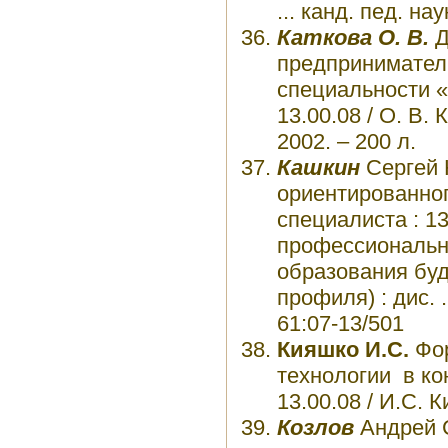
... канд. пед. нау
Каткова О. В.
Д
предприниматель
специальности «Т
13.00.08 / О. В.
2002. – 200 л.
Кашкин
Сергей 
ориентированног
специалиста : 1
профессиональн
образования буд
профиля) : дис. 
61:07-13/501
Кияшко И.С.
Фо
технологии в кон
13.00.08 / И.С. 
Козлов
Андрей 