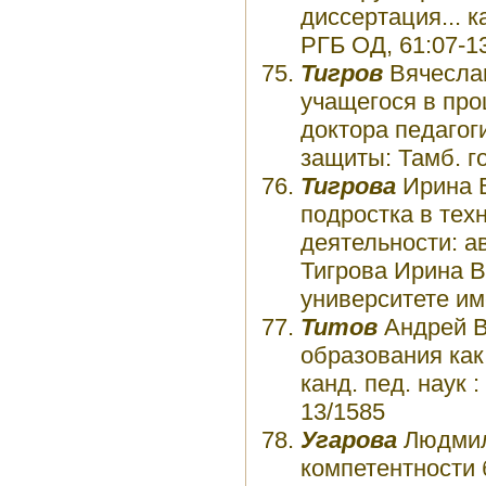
диссертация... к
РГБ ОД, 61:07-1
Тигров
Вячеслав
учащегося в про
доктора педагоги
защиты: Тамб. го
Тигрова
Ирина 
подростка в тех
деятельности: ав
Тигрова Ирина 
университете име
Титов
Андрей В
образования как
канд. пед. наук :
13/1585
Угарова
Людмил
компетентности 