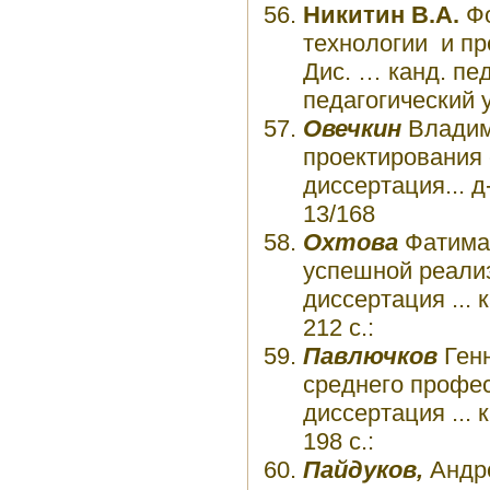
Никитин В.А.
Ф
технологии и пр
Дис. … канд. пед
педагогический у
Овечкин
Владим
проектирования 
диссертация... д
13/168
Охтова
Фатима 
успешной реализ
диссертация ... 
212 с.:
Павлючков
Генн
среднего профес
диссертация ... 
198 с.:
Пайдуков,
Андре