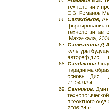
Романов Е.В.
Те
технологии и пре
Е.В. Романов Маг
Салахбеков,
Ан
формирования п
технологии: авто
Махачкала, 200
Салматова Д.А
культуры будуще
автореф.дис. ...
Сандакова
Людм
парадигма образ
основы : Дис. ...
71:04-9/54
Санников
, Дми
технологической
преоктного обуче
2006 24 с.